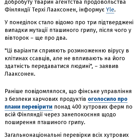
добробуту тварин агентства продовольства
Фінляндії Терхі Лааксонен, інформує
Yle
.
У понеділок стало відомо про три підтверджені
випадки мутації пташиного грипу, після чого у
вівторок – ще про два.
"Ці варіанти сприяють розмноженню вірусу в
клітинах ссавців, але не впливають на його
здатність передаватися людині", – заявив
Лааксонен.
Раніше повідомлялося, що фінське управління
з безпеки харчових продуктів
оголосило про
плани перевірити
понад 400 хутрових ферм по
всій Фінляндії через занепокоєння щодо
поширення пташиного грипу.
Загальнонаціональні перевірки всіх хутрових