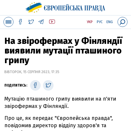
УКР
РУС
ENG
На звірофермах у Фінляндії
виявили мутації пташиного
грипу
ВІВТОРОК, 15 СЕРПНЯ 2023, 17:35
ПОДІЛИТИСЬ:
Мутацію пташиного грипу виявили на п'яти
звірофермах у Фінляндії.
Про це, як передає "Європейська правда",
повідомив директор відділу здоров'я та