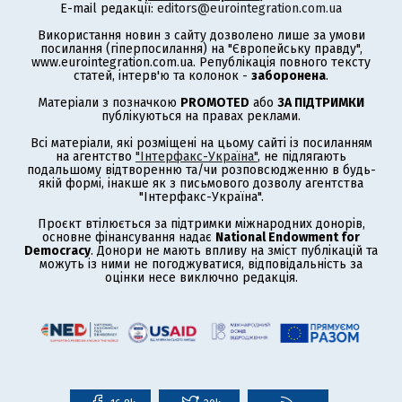
E-mail редакції:
editors@eurointegration.com.ua
Використання новин з сайту дозволено лише за умови
посилання (гіперпосилання) на "Європейську правду",
www.eurointegration.com.ua. Републікація повного тексту
статей, інтерв'ю та колонок -
заборонена
.
Матеріали з позначкою
PROMOTED
або
ЗА ПІДТРИМКИ
публікуються на правах реклами.
Всі матеріали, які розміщені на цьому сайті із посиланням
на агентство
"Інтерфакс-Україна"
, не підлягають
подальшому відтворенню та/чи розповсюдженню в будь-
якій формі, інакше як з письмового дозволу агентства
"Інтерфакс-Україна".
Проєкт втілюється за підтримки міжнародних донорів,
основне фінансування надає
National Endowment for
Democracy
. Донори не мають впливу на зміст публікацій та
можуть із ними не погоджуватися, відповідальність за
оцінки несе виключно редакція.