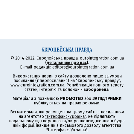
© 2014-2022, Європейська правда, eurointegration.com.ua
(
детальніше про нас
)
.
E-mail редакції:
editors@eurointegration.com.ua
Використання новин з сайту дозволено лише за умови
посилання (гіперпосилання) на "Європейську правду",
www.eurointegration.com.ua. Републікація повного тексту
статей, інтерв'ю та колонок -
заборонена
.
Матеріали з позначкою
PROMOTED
або
ЗА ПІДТРИМКИ
публікуються на правах реклами.
Всі матеріали, які розміщені на цьому сайті із посиланням
на агентство
"Інтерфакс-Україна"
, не підлягають
подальшому відтворенню та/чи розповсюдженню в будь-
якій формі, інакше як з письмового дозволу агентства
"Інтерфакс-Україна".