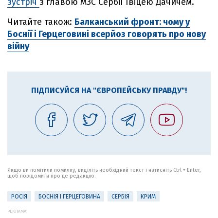
зустріч
з главою МЗС Сербії Івіцею Дачичем.
Читайте також:
Балканський фронт: чому у
Боснії і Герцеговині всерйоз говорять про нову
війну
ПІДПИСУЙСЯ НА "ЄВРОПЕЙСЬКУ ПРАВДУ"!
Якщо ви помітили помилку, виділіть необхідний текст і натисніть Ctrl + Enter,
щоб повідомити про це редакцію.
РОСІЯ
БОСНІЯ І ГЕРЦЕГОВИНА
СЕРБІЯ
КРИМ
РЕКЛАМА: