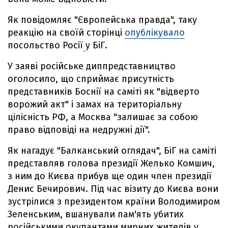
Як повідомляє "Європейська правда", таку
реакцію на своїй сторінці
опублікувало
посольство Росії
у БіГ.
У заяві російське диппредставництво
оголосило, що сприймає присутність
представників Боснії на саміті як "відверто
ворожий акт" і замах на територіальну
цілісність РФ, а Москва "залишає за собою
право відповіді на недружні дії".
Як нагадує "Балканський оглядач", БіГ на саміті
представляв голова президії Желько Комшич,
з ним до Києва прибув ще один член президії
Денис Бечирович. Під час візиту до Києва вони
зустрілися з президентом країни Володимиром
Зеленським, вшанували пам'ять убитих
російськими окупантами мирних жителів у