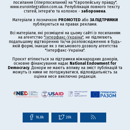
посилання (гіперпосилання) на "Європейську правду",
www.eurointegration.com.ua. Републікація повного тексту
статей, інтерв'ю та колонок -
заборонена
.
Матеріали з позначкою
PROMOTED
або
ЗА ПІДТРИМКИ
публікуються на правах реклами.
Всі матеріали, які розміщені на цьому сайті із посиланням
на агентство
"Інтерфакс-Україна"
, не підлягають
подальшому відтворенню та/чи розповсюдженню в будь-
якій формі, інакше як з письмового дозволу агентства
"Інтерфакс-Україна".
Проєкт втілюється за підтримки міжнародних донорів,
основне фінансування надає
National Endowment for
Democracy
. Донори не мають впливу на зміст публікацій та
можуть із ними не погоджуватися, відповідальність за
оцінки несе виключно редакція.
16,8k
20k