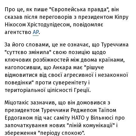
Про це, як пише "Європейська правда", він
сказав після переговорів з президентом Кіпру
Нікосом Хрістодулідесом, повідомляє
агентство
AP
.
За його словами, це не означає, що Туреччина
"суттєво змінила" свою позицію щодо
ключових розбіжностей між двома країнами,
наголосивши, що Анкара має "рішуче
відмовитися від своєї агресивної і незаконної
поведінки" проти суверенітету і
територіальної цілісності Греції.
Міцотакіс зазначив, що він домовився з
президентом Туреччини Реджепом Таїпом
Ердоганом під час саміту НАТО у Вільнюсі про
започаткування нових "ліній комунікації" і
збереження "періоду спокою".