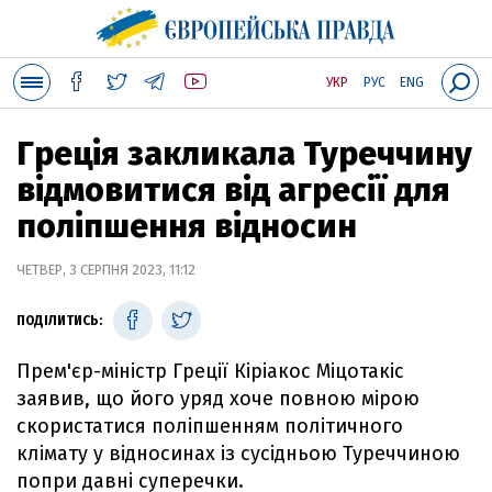
УКР
РУС
ENG
Греція закликала Туреччину
відмовитися від агресії для
поліпшення відносин
ЧЕТВЕР, 3 СЕРПНЯ 2023, 11:12
ПОДІЛИТИСЬ:
Прем'єр-міністр Греції Кіріакос Міцотакіс
заявив, що його уряд хоче повною мірою
скористатися поліпшенням політичного
клімату у відносинах із сусідньою Туреччиною
попри давні суперечки.