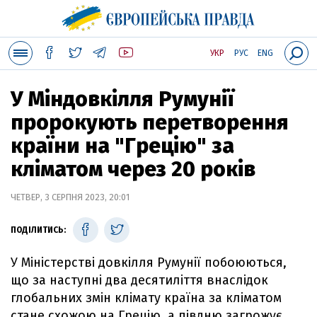
УКР
РУС
ENG
У Міндовкілля Румунії
пророкують перетворення
країни на "Грецію" за
кліматом через 20 років
ЧЕТВЕР, 3 СЕРПНЯ 2023, 20:01
ПОДІЛИТИСЬ:
У Міністерстві довкілля Румунії побоюються,
що за наступні два десятиліття внаслідок
глобальних змін клімату країна за кліматом
стане схожою на Грецію, а півдню загрожує