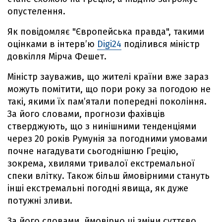
опустелення.
Як повідомляє "Європейська правда", такими
оцінками в інтерв’ю
Digi24
поділився міністр
довкілля Мірча Фешет.
Міністр зауважив, що жителі країни вже зараз
можуть помітити, що пори року за погодою не
такі, якими їх пам’ятали попередні покоління.
За його словами, прогнози фахівців
стверджують, що з нинішними тенденціями
через 20 років Румунія за погодними умовами
почне нагадувати сьогоднішню Грецію,
зокрема, хвилями тривалої екстремальної
спеки влітку. Також більш ймовірними стануть
інші екстремальні погодні явища, як дуже
потужні зливи.
За його словами, ймовірно ці зміни суттєво