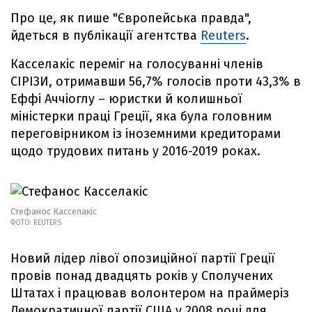
Про це, як пише "Європейська правда",
йдеться в публікації агентства
Reuters
.
Касселакіс переміг на голосуванні членів
СІРІЗИ, отримавши 56,7% голосів проти 43,3% в
Еффі Аччіоглу – юристки й колишньої
міністерки праці Греції, яка була головним
переговірником із іноземними кредиторами
щодо трудових питань у 2016-2019 роках.
Стефанос Касселакіс
ФОТО: REUTERS
Новий лідер лівої опозиційної партії Греції
провів понад двадцять років у Сполучених
Штатах і працював волонтером на праймеріз
Демократичної партії США у 2008 році для