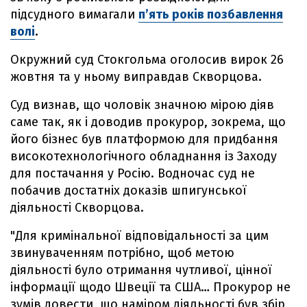
підсудного вимагали
п’ять років позбавлення
волі
.
Окружний суд Стокгольма оголосив вирок 26
жовтня та у ньому виправдав Скворцова.
Суд визнав, що чоловік значною мірою діяв
саме так, як і доводив прокурор, зокрема, що
його бізнес був платформою для придбання
високотехнологічного обладнання із Заходу
для постачання у Росію. Водночас суд не
побачив достатніх доказів шпигунської
діяльності Скворцова.
"Для кримінальної відповідальності за цим
звинуваченням потрібно, щоб метою
діяльності було отримання чутливої, цінної
інформації щодо Швеції та США… Прокурор не
зумів довести, що наміром діяльності був збір