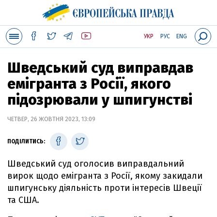
УКР
РУС
ENG
Шведський суд виправдав
емігранта з Росії, якого
підозрювали у шпигунстві
ЧЕТВЕР, 26 ЖОВТНЯ 2023, 13:09
ПОДІЛИТИСЬ:
Шведський суд оголосив виправдальний
вирок щодо емігранта з Росії, якому закидали
шпигунську діяльність проти інтересів Швеції
та США.