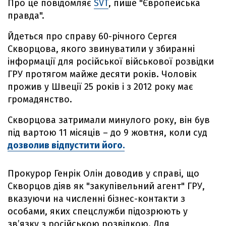
Про це повідомляє
SVT
, пише "Європейська
правда".
Йдеться про справу 60-річного Сергєя
Скворцова, якого звинуватили у збиранні
інформації для російської військової розвідки
ГРУ протягом майже десяти років. Чоловік
прожив у Швеції 25 років і з 2012 року має
громадянство.
Скворцова затримали минулого року, він був
під вартою 11 місяців – до 9 жовтня, коли суд
дозволив відпустити його.
Прокурор Генрік Олін доводив у справі, що
Скворцов діяв як "закупівельний агент" ГРУ,
вказуючи на численні бізнес-контакти з
особами, яких спецслужби підозрюють у
зв’язку з російською розвідкою. Для