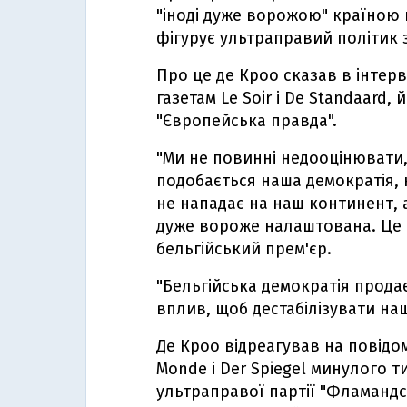
"іноді дуже ворожою" країною 
фігурує ультраправий політик з
Про це де Кроо сказав в інтер
газетам Le Soir і De Standaard
"Європейська правда".
"Ми не повинні недооцінювати
подобається наша демократія, на
не нападає на наш континент, а
дуже вороже налаштована. Це не
бельгійський прем'єр.
"Бельгійська демократія прода
вплив, щоб дестабілізувати наш
Де Кроо відреагував на повідом
Monde і Der Spiegel минулого т
ультраправої партії "Фламанд