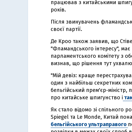
працював з китайськими шпиг
років.
Після звинувачень фламандськ
своєї партії.
Де Кроо також заявив, що Стів
"Фламандського інтересу", має
парламентського комітету з об
визнав, що рішення тут ухвалює
"Мій девіз: краще перестрахува
один з найбільш секретних комі
бельгійський прем'єр-міністр,
про китайське шпигунство і
так
Як стало відомо зі спільного ро
Spiegel та Le Monde, Китай пон
бельгійського ультраправого
п
розвідки в межах своїх спроб 