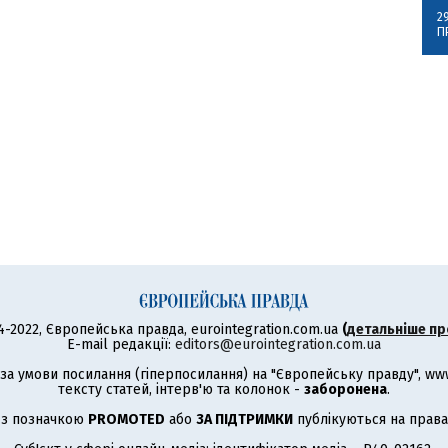
2
П
4-2022, Європейська правда, eurointegration.com.ua
(
детальніше пр
E-mail редакції:
editors@eurointegration.com.ua
а умови посилання (гіперпосилання) на "Європейську правду", www.
тексту статей, інтерв'ю та колонок -
заборонена
.
 з позначкою
PROMOTED
або
ЗА ПІДТРИМКИ
публікуються на права