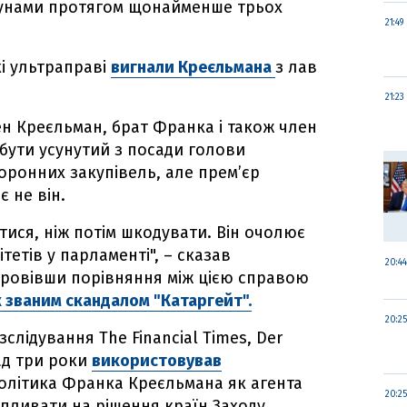
унами протягом щонайменше трьох
21:49
і ультраправі
вигнали Креєльмана
з лав
21:23
ен Креєльман, брат Франка і також член
 бути усунутий з посади голови
оронних закупівель, але прем’єр
 не він.
тися, ніж потім шкодувати. Він очолює
тетів у парламенті", – сказав
20:44
 провівши порівняння між цією справою
 званим скандалом "Катаргейт".
20:25
зслідування The Financial Times, Der
ад три роки
використовував
олітика Франка Креєльмана як агента
20:25
впливати на рішення країн Заходу.