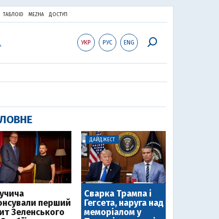
ТАБЛОID
MEZHA
ДОСТУП
УКР
РУС
ENG
ЛОВНЕ
ДАЙДЖЕСТ
Вучича
Сварка Трампа і
онсували перший
Гегсета, наруга над
зит Зеленського
меморіалом у