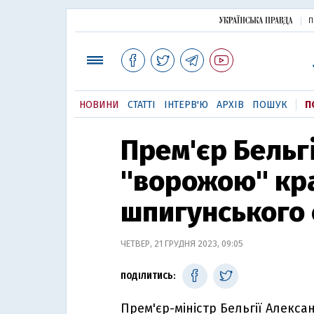
П
НОВИНИ
СТАТТІ
ІНТЕРВ'Ю
АРХІВ
ПОШУК
П
Прем'єр Бельг
"ворожою" кра
шпигунського 
ЧЕТВЕР, 21 ГРУДНЯ 2023, 09:05
ПОДІЛИТИСЬ:
Прем'єр-міністр Бельгії Алекса