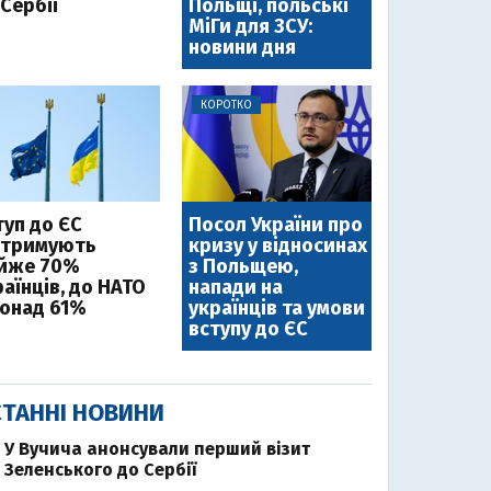
Сербії
Польщі, польські
МіГи для ЗСУ:
новини дня
КОРОТКО
туп до ЄС
Посол України про
дтримують
кризу у відносинах
йже 70%
з Польщею,
аїнців, до НАТО
напади на
понад 61%
українців та умови
вступу до ЄС
ТАННІ НОВИНИ
У Вучича анонсували перший візит
Зеленського до Сербії