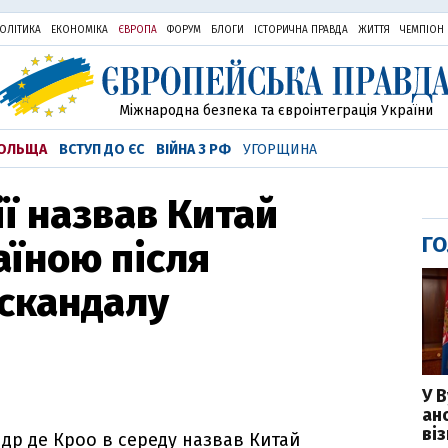
ОЛІТИКА
ЕКОНОМІКА
ЄВРОПА
ФОРУМ
БЛОГИ
ІСТОРИЧНА ПРАВДА
ЖИТТЯ
ЧЕМПІОН
Міжнародна безпека та євроінтеграція України
ОЛЬЩА
ВСТУП ДО ЄС
ВІЙНА З РФ
УГОРЩИНА
ії назвав Китай
ГО
їною після
скандалу
У 
ан
ві
ндр де Кроо в середу назвав Китай