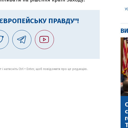
У
"ЄВРОПЕЙСЬКУ ПРАВДУ"!
ВИ
 і натисніть Ctrl + Enter, щоб повідомити про це редакцію.
С
с
г