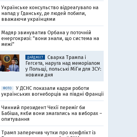
Українське консульство відреагувало на
напад у Гданську, де людей побили,
вважаючи українцями
Мадяр звинуватив Орбана у поточній
енергокризі: "вони знали, що система на
межі"
Сварка Трампа і
ДАЙДЖЕСТ
Гегсета, наруга над меморіалом
у Польщі, польські МіГи для ЗСУ:
новини дня
У ДСНС показали кадри роботи
ФОТО
українських вогнеборців на півдні Франції
Чинний президент Чехії переміг би
Бабіша, якби вони змагались на виборах –
опитування
Трамп заперечив чутки про конфлікт із