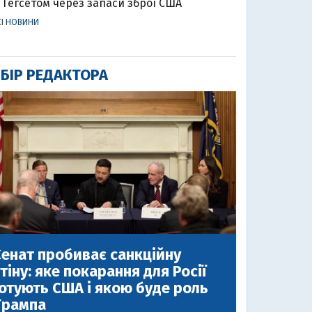
Гегсетом через запаси зброї США
СІ НОВИНИ
БІР РЕДАКТОРА
енат пробиває санкційну
тіну: яке покарання для Росії
отують США і якою буде роль
Трампа