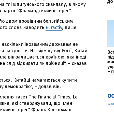
до 
на тлі шпигунського скандалу, в якому
 партії "Фламандський інтерес".
в'ю двом провідним бельгійським
, його слова наводить
Euractiv
, пише
, наскільки іноземним державам не
ша єдність. На відміну від Росії, Китай
Вс
ле він залишається країною, яка іноді
пі
ма
 слід відкидати як дрібниці", – сказав
укр
– 
ється. Китайці намагаються купити
у демократію", – додав він.
ОС
лення газет The Financial Times, Le
ижня, які стверджували, що член
22:03
ський інтерес" Франк Креєльман