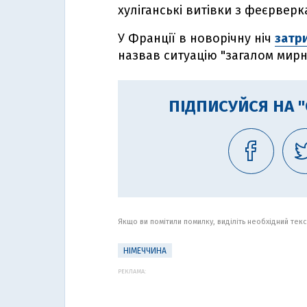
хуліганські витівки з феєрвер
У Франції в новорічну ніч
затр
назвав ситуацію "загалом мирн
ПІДПИСУЙСЯ НА 
Якщо ви помітили помилку, виділіть необхідний текст
НІМЕЧЧИНА
РЕКЛАМА: