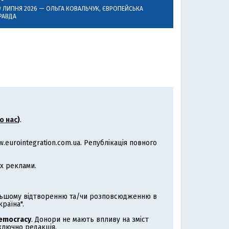
9 ЛИПНЯ 2026 —
ОЛЬГА КОВАЛЬЧУК
, ЄВРОПЕЙСЬКА
РАВДА
о нас
)
.
eurointegration.com.ua. Републікація повного
х реклами.
альшому відтворенню та/чи розповсюдженню в
раїна".
Democracy
. Донори не мають впливу на зміст
иключно редакція.