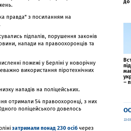
до 
жень.
ка правда" з посиланням на
.
увались підпалів, порушення законів
овини, напади на правоохоронців та
Вс
исленні пожежі у Берліні у новорічну
пі
реважно використання піротехнічних
ма
укр
– 
низку нападів на поліцейських.
ня отримали 54 правоохоронці, з них
. Одного поліцейського довелось
ОС
22:03
рліні
затримали понад 230 осіб
через