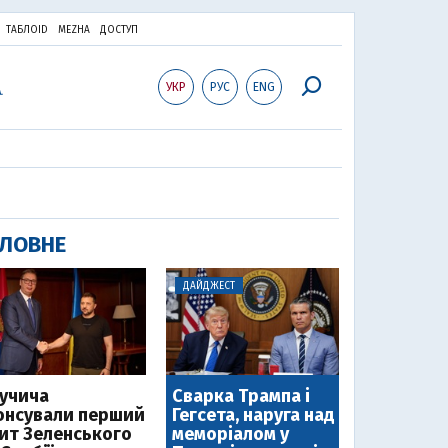
ТАБЛОID
MEZHA
ДОСТУП
УКР
РУС
ENG
ЛОВНЕ
ДАЙДЖЕСТ
Вучича
Сварка Трампа і
онсували перший
Гегсета, наруга над
зит Зеленського
меморіалом у