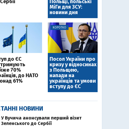
Сербії
Польщі, польські
МіГи для ЗСУ:
новини дня
КОРОТКО
туп до ЄС
Посол України про
дтримують
кризу у відносинах
йже 70%
з Польщею,
аїнців, до НАТО
напади на
понад 61%
українців та умови
вступу до ЄС
ТАННІ НОВИНИ
У Вучича анонсували перший візит
Зеленського до Сербії