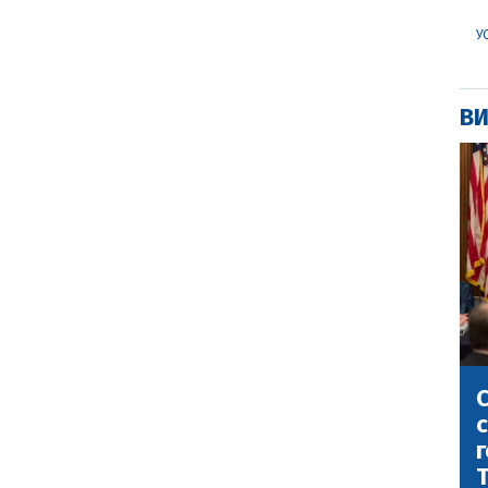
У
ВИ
С
с
г