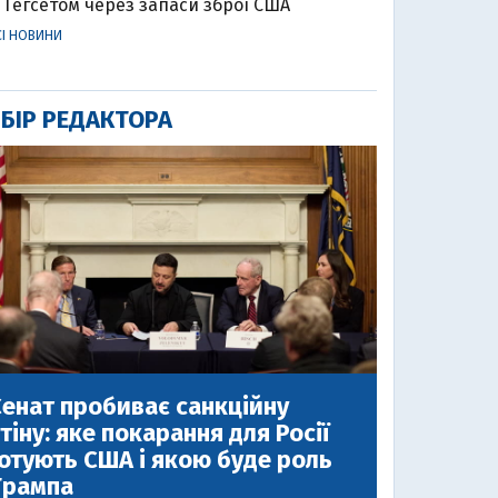
Гегсетом через запаси зброї США
СІ НОВИНИ
БІР РЕДАКТОРА
енат пробиває санкційну
тіну: яке покарання для Росії
отують США і якою буде роль
Трампа