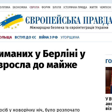
ОЛІТИКА
ЕКОНОМІКА
ЄВРОПА
ФОРУМ
БЛОГИ
ІСТОРИЧНА ПРАВДА
ЖИТТЯ
ЧЕМПІОН
Міжнародна безпека та євроінтеграція України
ОЛЬЩА
ВСТУП ДО ЄС
ВІЙНА З РФ
УГОРЩИНА
иманих у Берліні у
ГО
 зросла до майже
У 
ан
ві
осіб у новорічну ніч, було розпочато