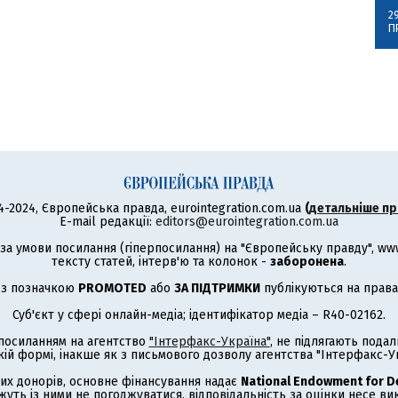
2
П
4-2024, Європейська правда, eurointegration.com.ua
(
детальніше пр
E-mail редакції:
editors@eurointegration.com.ua
а умови посилання (гіперпосилання) на "Європейську правду", www.
тексту статей, інтерв'ю та колонок -
заборонена
.
 з позначкою
PROMOTED
або
ЗА ПІДТРИМКИ
публікуються на права
Суб'єкт у сфері онлайн-медіа; ідентифікатор медіа – R40-02162.
з посиланням на агентство
"Інтерфакс-Україна"
, не підлягають под
кій формі, інакше як з письмового дозволу агентства "Інтерфакс-Ук
их донорів, основне фінансування надає
National Endowment for 
жуть із ними не погоджуватися, відповідальність за оцінки несе в