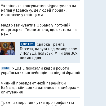
Українське консульство відреагувало на
напад у Гданську, де людей побили,
вважаючи українцями
Мадяр звинуватив Орбана у поточній
енергокризі: "вони знали, що система на
межі"
Сварка Трампа і
ДАЙДЖЕСТ
Гегсета, наруга над меморіалом
у Польщі, польські МіГи для ЗСУ:
новини дня
У ДСНС показали кадри роботи
ФОТО
українських вогнеборців на півдні Франції
Чинний президент Чехії переміг би
Бабіша, якби вони змагались на виборах –
опитування
Трамп заперечив чутки про конфлікт із