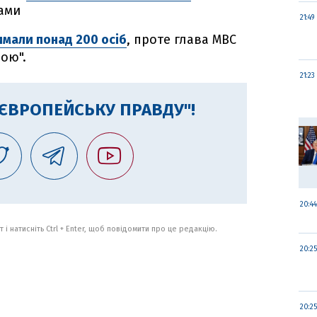
ками
21:49
имали понад 200 осіб
, проте глава МВС
ою".
21:23
"ЄВРОПЕЙСЬКУ ПРАВДУ"!
20:44
 і натисніть Ctrl + Enter, щоб повідомити про це редакцію.
20:25
20:25