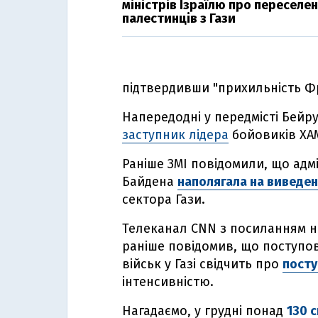
міністрів Ізраїлю про переселе
палестинців з Гази
підтвердивши "прихильність Фр
Напередодні у передмісті Бейру
заступник лідера
бойовиків ХАМ
Раніше ЗМІ повідомили, що адм
Байдена
наполягала на виведен
сектора Гази.
Телеканал CNN з посиланням 
раніше повідомив, що поступов
військ у Газі свідчить про
посту
інтенсивністю.
Нагадаємо, у грудні понад
130 