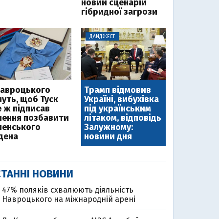
новий сценарій
гібридної загрози
ДАЙДЖЕСТ
Навроцького
Трамп відмовив
чуть, щоб Туск
Україні, вибухівка
е ж підписав
під українським
шення позбавити
літаком, відповідь
ленського
Залужному:
дена
новини дня
ТАННІ НОВИНИ
47% поляків схвалюють діяльність
Навроцького на міжнародній арені