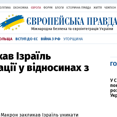
ОЛІТИКА
ЕКОНОМІКА
ЄВРОПА
ФОРУМ
БЛОГИ
ІСТОРИЧНА ПРАВДА
ЖИТТЯ
ЧЕМПІОН
Міжнародна безпека та євроінтеграція України
ОЛЬЩА
ВСТУП ДО ЄС
ВІЙНА З РФ
УГОРЩИНА
ав Ізраїль
ГО
ції у відносинах з
У 
по
ро
Ук
Макрон закликав Ізраїль уникати