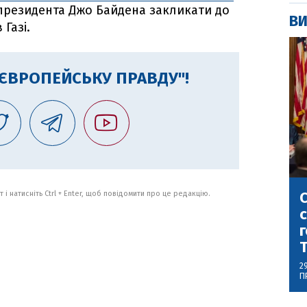
президента Джо Байдена закликати до
ВИ
Газі.
"ЄВРОПЕЙСЬКУ ПРАВДУ"!
С
 і натисніть Ctrl + Enter, щоб повідомити про це редакцію.
с
г
2
П