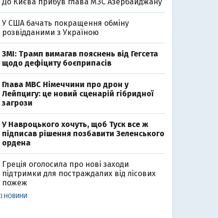
До Києва прибув глава МЗС Азербайджану
У США бачать покращення обміну
розвідданими з Україною
ЗМІ: Трамп вимагав пояснень від Гегсета
щодо дефіциту боєприпасів
Глава МВС Німеччини про дрон у
Лейпцигу: це новий сценарій гібридної
загрози
У Навроцького хочуть, щоб Туск все ж
підписав рішення позбавити Зеленського
ордена
Греція оголосила про нові заходи
підтримки для постраждалих від лісових
пожеж
СІ НОВИНИ