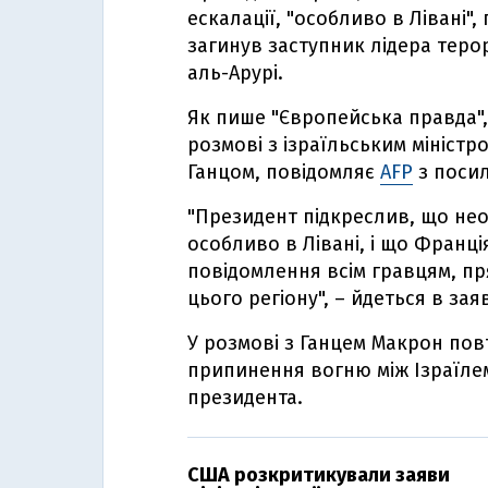
ескалації, "особливо в Лівані",
загинув заступник лідера тер
аль-Арурі.
Як пише "Європейська правда",
розмові з ізраїльським міністр
Ганцом, повідомляє
AFP
з посил
"Президент підкреслив, що необ
особливо в Лівані, і що Франц
повідомлення всім гравцям, п
цього регіону", – йдеться в заяв
У розмові з Ганцем Макрон пов
припинення вогню між Ізраїлем
президента.
США розкритикували заяви