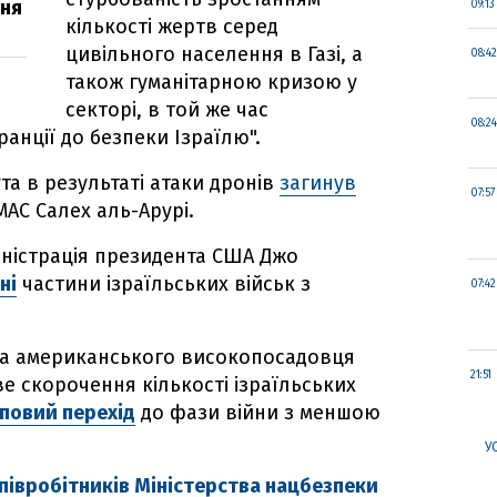
ння
09:13
кількості жертв серед
цивільного населення в Газі, а
08:42
також гуманітарною кризою у
секторі, в той же час
08:24
анції до безпеки Ізраїлю".
та в результаті атаки дронів
загинув
07:57
АС Салех аль-Арурі.
іністрація президента США Джо
ні
частини ізраїльських військ з
07:42
на американського високопосадовця
21:51
е скорочення кількості ізраїльських
повий перехід
до фази війни з меншою
У
співробітників Міністерства нацбезпеки