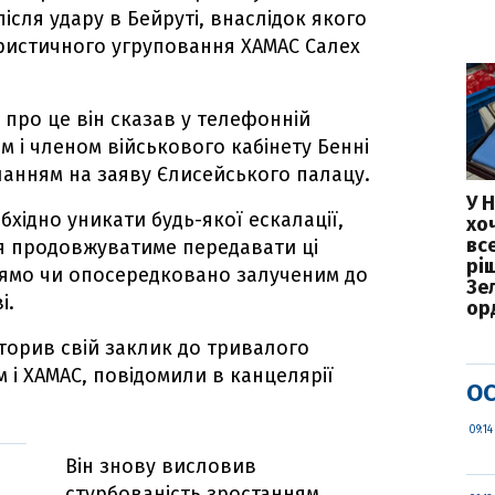
 після удару в Бейруті, внаслідок якого
ористичного угруповання ХАМАС Салех
 про це він сказав у телефонній
ом і членом військового кабінету Бенні
анням на заяву Єлисейського палацу.
У 
хідно уникати будь-якої ескалації,
хо
вс
ія продовжуватиме передавати ці
рі
рямо чи опосередковано залученим до
Зе
і.
ор
торив свій заклик до тривалого
 і ХАМАС, повідомили в канцелярії
ОС
09:14
Він знову висловив
стурбованість зростанням