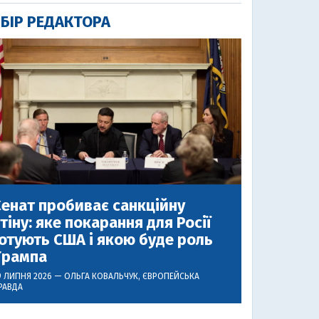
БІР РЕДАКТОРА
енат пробиває санкційну
тіну: яке покарання для Росії
отують США і якою буде роль
Трампа
9 ЛИПНЯ 2026 —
ОЛЬГА КОВАЛЬЧУК
, ЄВРОПЕЙСЬКА
РАВДА