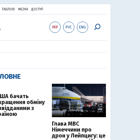
ТАБЛОID
MEZHA
ДОСТУП
УКР
РУС
ENG
ЛОВНЕ
США бачать
кращення обміну
звідданими з
раїною
Глава МВС
Німеччини про
дрон у Лейпцигу: це