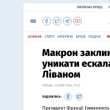
П
НОВИНИ
СТАТТІ
ІНТЕРВ'Ю
АРХІВ
ПОШУК
П
Макрон заклик
уникати ескала
Ліваном
СЕРЕДА, 3 СІЧНЯ 2024, 11:03
ПОДІЛИТИСЬ:
Президент Франції Емманюель 