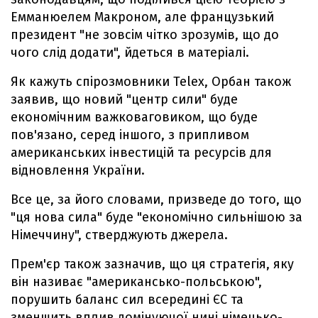
Емманюелем Макроном, але французький
президент "не зовсім чітко зрозумів, що до
чого слід додати", йдеться в матеріалі.
Як кажуть спірозмовники Telex, Орбан також
заявив, що новий "центр сили" буде
економічним важковаговиком, що буде
пов'язано, серед іншого, з припливом
американських інвестицій та ресурсів для
відновлення України.
Все це, за його словами, призведе до того, що
"ця нова сила" буде "економічно сильнішою за
Німеччину", стверджують джерела.
Прем'єр також зазначив, що ця стратегія, яку
він називає "американсько-польською",
порушить баланс сил всередині ЄС та
зменшить вплив домінуючої нині німецько-