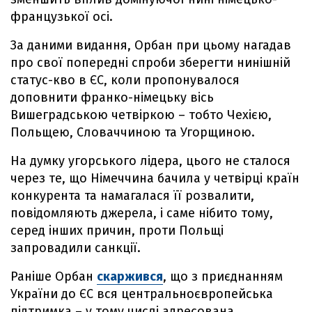
французької осі.
За даними видання, Орбан при цьому нагадав
про свої попередні спроби зберегти нинішній
статус-кво в ЄС, коли пропонувалося
доповнити франко-німецьку вісь
Вишеградською четвіркою – тобто Чехією,
Польщею, Словаччиною та Угорщиною.
На думку угорського лідера, цього не сталося
через те, що Німеччина бачила у четвірці країн
конкурента та намагалася її розвалити,
повідомляють джерела, і саме нібито тому,
серед інших причин, проти Польщі
запровадили санкції.
Раніше Орбан
скаржився
, що з приєднанням
України до ЄС вся центральноєвропейська
підтримка – у тому числі адресована