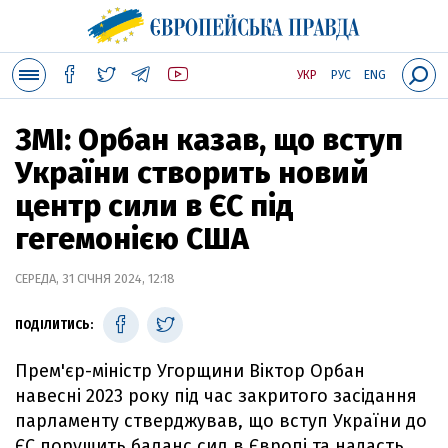
УКР
РУС
ENG
ЗМІ: Орбан казав, що вступ
України створить новий
центр сили в ЄС під
гегемонією США
СЕРЕДА, 31 СІЧНЯ 2024, 12:18
ПОДІЛИТИСЬ:
Прем'єр-міністр Угорщини Віктор Орбан
навесні 2023 року під час закритого засідання
парламенту стверджував, що вступ України до
ЄС порушить баланс сил в Європі та надасть