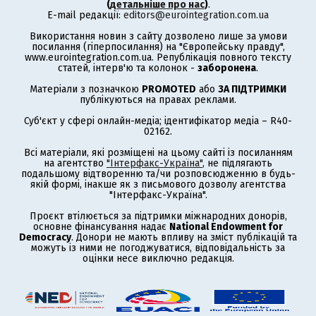
(
детальніше про нас
)
.
E-mail редакції:
editors@eurointegration.com.ua
Використання новин з сайту дозволено лише за умови
посилання (гіперпосилання) на "Європейську правду",
www.eurointegration.com.ua. Републікація повного тексту
статей, інтерв'ю та колонок -
заборонена
.
Матеріали з позначкою
PROMOTED
або
ЗА ПІДТРИМКИ
публікуються на правах реклами.
Суб'єкт у сфері онлайн-медіа; ідентифікатор медіа – R40-
02162.
Всі матеріали, які розміщені на цьому сайті із посиланням
на агентство
"Інтерфакс-Україна"
, не підлягають
подальшому відтворенню та/чи розповсюдженню в будь-
якій формі, інакше як з письмового дозволу агентства
"Інтерфакс-Україна".
Проєкт втілюється за підтримки міжнародних донорів,
основне фінансування надає
National Endowment for
Democracy
. Донори не мають впливу на зміст публікацій та
можуть із ними не погоджуватися, відповідальність за
оцінки несе виключно редакція.