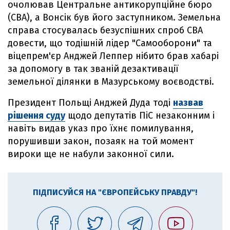
очолював Центральне антикорупційне бюро
(СВА), а Вонсік був його заступником. Земельна
справа стосувалась безуспішних спроб СВА
довести, що тодішній лідер "Самооборони" та
віцепрем'єр Анджей Леппер нібито брав хабарі
за допомогу в так званій дезактивації
земельної ділянки в Мазурському воєводстві.
Президент Польщі Анджей Дуда тоді
назвав
рішення суду
щодо депутатів ПіС незаконним і
навіть видав указ про їхнє помилування,
порушивши закон, позаяк на той момент
вироки ще не набули законної сили.
ПІДПИСУЙСЯ НА "ЄВРОПЕЙСЬКУ ПРАВДУ"!