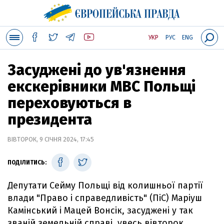
УКР
РУС
ENG
Засуджені до ув'язнення
екскерівники МВС Польщі
переховуються в
президента
ВІВТОРОК, 9 СІЧНЯ 2024, 17:45
ПОДІЛИТИСЬ:
Депутати Сейму Польщі від колишньої партії
влади "Право і справедливість" (ПіС) Маріуш
Камінський і Мацей Вонсік, засуджені у так
званій земельній справі, увесь вівторок