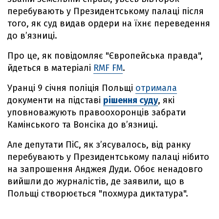
перебувають у Президентському палаці після
того, як суд видав ордери на їхнє переведення
до в’язниці.
Про це, як повідомляє "Європейська правда",
йдеться в матеріалі
RMF FM
.
Уранці 9 січня поліція Польщі
отримала
документи на підставі
рішення суду
, які
уповноважують правоохоронців забрати
Камінського та Вонсіка до в’язниці.
Але депутати ПіС, як з’ясувалось, від ранку
перебувають у Президентському палаці нібито
на запрошення Анджея Дуди. Обоє ненадовго
вийшли до журналістів, де заявили, що в
Польщі створюється "похмура диктатура".