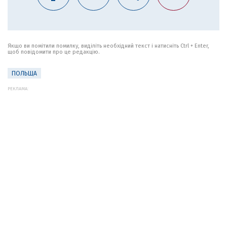
Якщо ви помітили помилку, виділіть необхідний текст і натисніть Ctrl + Enter,
щоб повідомити про це редакцію.
ПОЛЬЩА
РЕКЛАМА: