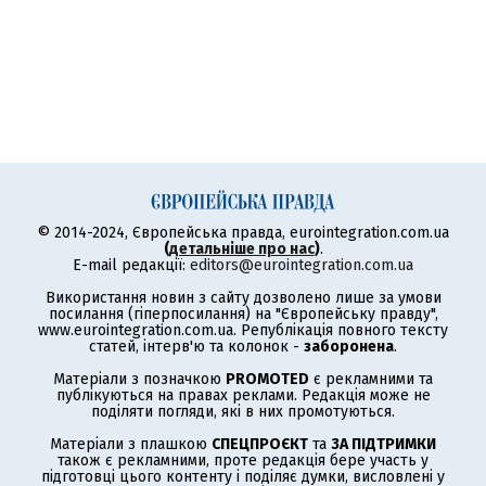
© 2014-2024, Європейська правда, eurointegration.com.ua
(
детальніше про нас
)
.
E-mail редакції:
editors@eurointegration.com.ua
Використання новин з сайту дозволено лише за умови
посилання (гіперпосилання) на "Європейську правду",
www.eurointegration.com.ua. Републікація повного тексту
статей, інтерв'ю та колонок -
заборонена
.
Матеріали з позначкою
PROMOTED
є рекламними та
публікуються на правах реклами. Редакція може не
поділяти погляди, які в них промотуються.
Матеріали з плашкою
СПЕЦПРОЄКТ
та
ЗА ПІДТРИМКИ
також є рекламними, проте редакція бере участь у
підготовці цього контенту і поділяє думки, висловлені у