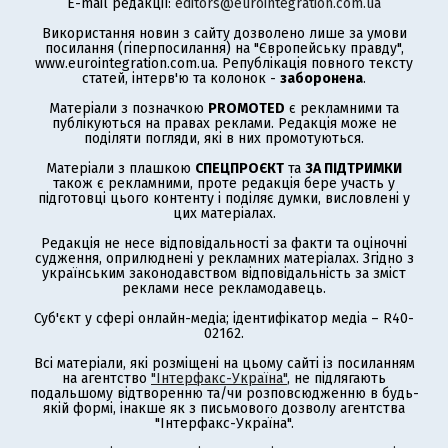
E-mail редакції:
editors@eurointegration.com.ua
Використання новин з сайту дозволено лише за умови
посилання (гіперпосилання) на "Європейську правду",
www.eurointegration.com.ua. Републікація повного тексту
статей, інтерв'ю та колонок -
заборонена
.
Матеріали з позначкою
PROMOTED
є рекламними та
публікуються на правах реклами. Редакція може не
поділяти погляди, які в них промотуються.
Матеріали з плашкою
СПЕЦПРОЄКТ
та
ЗА ПІДТРИМКИ
також є рекламними, проте редакція бере участь у
підготовці цього контенту і поділяє думки, висловлені у
цих матеріалах.
Редакція не несе відповідальності за факти та оціночні
судження, оприлюднені у рекламних матеріалах. Згідно з
українським законодавством відповідальність за зміст
реклами несе рекламодавець.
Суб'єкт у сфері онлайн-медіа; ідентифікатор медіа – R40-
02162.
Всі матеріали, які розміщені на цьому сайті із посиланням
на агентство
"Інтерфакс-Україна"
, не підлягають
подальшому відтворенню та/чи розповсюдженню в будь-
якій формі, інакше як з письмового дозволу агентства
"Інтерфакс-Україна".