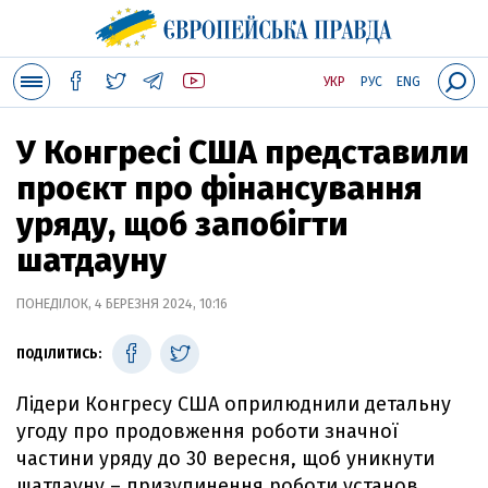
УКР
РУС
ENG
У Конгресі США представили
проєкт про фінансування
уряду, щоб запобігти
шатдауну
ПОНЕДІЛОК, 4 БЕРЕЗНЯ 2024, 10:16
ПОДІЛИТИСЬ:
Лідери Конгресу США оприлюднили детальну
угоду про продовження роботи значної
частини уряду до 30 вересня, щоб уникнути
шатдауну – призупинення роботи установ