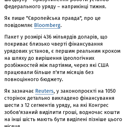
федерального уряду – наприкінці тижня.
Як пише "Європейська правда", про це
повідомляє
Bloomberg
.
Пакет у розмірі 436 мільярдів доларів, що
покриває близько чверті фінансування
урядових установ, є першим реальним кроком
на шляху до вирішення ідеологічних
розбіжностей між партіями, через які США
працювали більше п'яти місяців без
повноцінного бюджету.
Як зазначає
Reuters
, у законопроєкті на 1050
сторінок детально викладено фінансування
шести з 12 сегментів уряду, на які Конгрес
зобов'язаний виділити гроші, водночас кошти
на інші шість мають бути виділені пізніше цього
місяця.