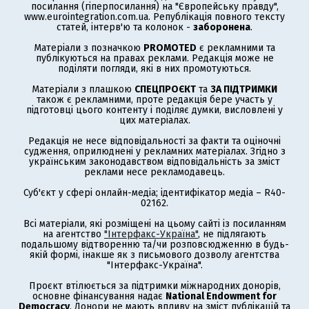
посилання (гіперпосилання) на "Європейську правду",
www.eurointegration.com.ua. Републікація повного тексту
статей, інтерв'ю та колонок -
заборонена
.
Матеріали з позначкою
PROMOTED
є рекламними та
публікуються на правах реклами. Редакція може не
поділяти погляди, які в них промотуються.
Матеріали з плашкою
СПЕЦПРОЄКТ
та
ЗА ПІДТРИМКИ
також є рекламними, проте редакція бере участь у
підготовці цього контенту і поділяє думки, висловлені у
цих матеріалах.
Редакція не несе відповідальності за факти та оціночні
судження, оприлюднені у рекламних матеріалах. Згідно з
українським законодавством відповідальність за зміст
реклами несе рекламодавець.
Суб'єкт у сфері онлайн-медіа; ідентифікатор медіа – R40-
02162.
Всі матеріали, які розміщені на цьому сайті із посиланням
на агентство
"Інтерфакс-Україна"
, не підлягають
подальшому відтворенню та/чи розповсюдженню в будь-
якій формі, інакше як з письмового дозволу агентства
"Інтерфакс-Україна".
Проєкт втілюється за підтримки міжнародних донорів,
основне фінансування надає
National Endowment for
Democracy
. Донори не мають впливу на зміст публікацій та