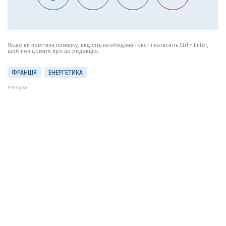
Якщо ви помітили помилку, виділіть необхідний текст і натисніть Ctrl + Enter,
щоб повідомити про це редакцію.
ФРАНЦІЯ
ЕНЕРГЕТИКА
РЕКЛАМА: