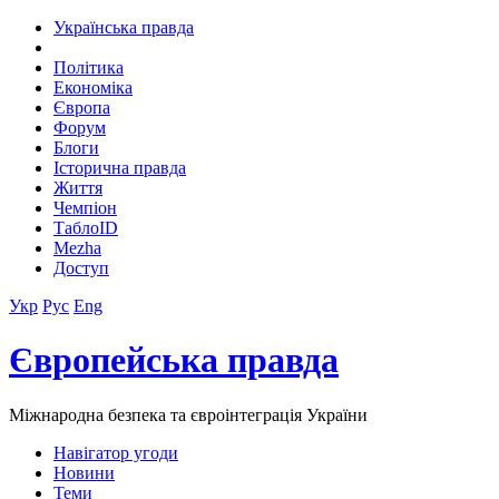
Українська правда
Політика
Економіка
Європа
Форум
Блоги
Історична правда
Життя
Чемпіон
ТаблоID
Mezha
Доступ
Укр
Рус
Eng
Європейська правда
Міжнародна безпека та євроінтеграція України
Навігатор угоди
Новини
Теми