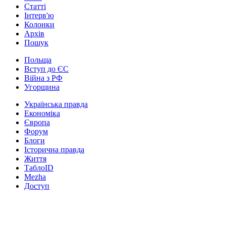
Статті
Інтерв'ю
Колонки
Архів
Пошук
Польща
Вступ до ЄС
Війна з РФ
Угорщина
Українська правда
Економіка
Європа
Форум
Блоги
Історична правда
Життя
ТаблоID
Mezha
Доступ