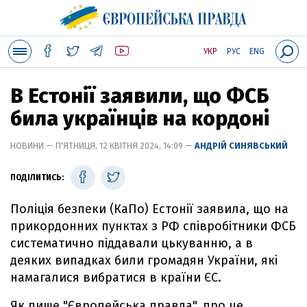
УКР
РУС
ENG
В Естонії заявили, що ФСБ
била українців на кордоні
НОВИНИ — П'ЯТНИЦЯ, 12 КВІТНЯ 2024, 14:09 —
АНДРІЙ СИНЯВСЬКИЙ
ПОДІЛИТИСЬ:
Поліція безпеки (КаПо) Естонії заявила, що на
прикордонних пунктах з РФ співробітники ФСБ
систематично піддавали цькуванню, а в
деяких випадках били громадян України, які
намагалися вибратися в країни ЄС.
Як пише "Європейська правда", про це