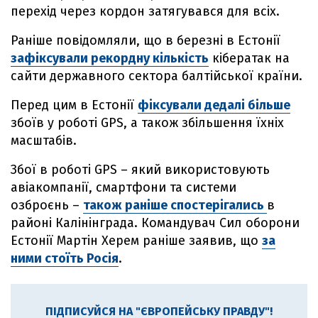
перехід через кордон затягувався для всіх.
Раніше повідомляли, що в березні в Естонії
зафіксували рекордну кількість
кібератак на
сайти державного сектора балтійської країни.
Перед цим в Естонії
фіксували дедалі більше
збоїв у роботі GPS, а також збільшення їхніх
масштабів.
Збої в роботі GPS – який використовують
авіакомпанії, смартфони та системи
озброєнь –
також раніше спостерігались
в
районі Калінінграда. Командувач Сил оборони
Естонії Мартін Херем раніше заявив, що
за
ними стоїть Росія
.
ПІДПИСУЙСЯ НА "ЄВРОПЕЙСЬКУ ПРАВДУ"!