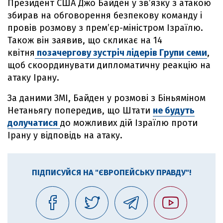
Президент США Джо Байден у зв’язку з атакою
збирав на обговорення безпекову команду і
провів розмову з прем’єр-міністром Ізраїлю.
Також він заявив, що скликає на 14
квітня
позачергову зустріч лідерів Групи семи
,
щоб скоординувати дипломатичну реакцію на
атаку Ірану.
За даними ЗМІ, Байден у розмові з Біньяміном
Нетаньягу попередив, що Штати
не будуть
долучатися
до можливих дій Ізраїлю проти
Ірану у відповідь на атаку.
ПІДПИСУЙСЯ НА "ЄВРОПЕЙСЬКУ ПРАВДУ"!