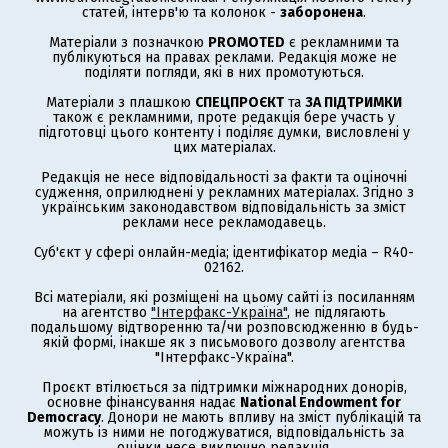
статей, інтерв'ю та колонок -
заборонена
.
Матеріали з позначкою
PROMOTED
є рекламними та
публікуються на правах реклами. Редакція може не
поділяти погляди, які в них промотуються.
Матеріали з плашкою
СПЕЦПРОЄКТ
та
ЗА ПІДТРИМКИ
також є рекламними, проте редакція бере участь у
підготовці цього контенту і поділяє думки, висловлені у
цих матеріалах.
Редакція не несе відповідальності за факти та оціночні
судження, оприлюднені у рекламних матеріалах. Згідно з
українським законодавством відповідальність за зміст
реклами несе рекламодавець.
Суб'єкт у сфері онлайн-медіа; ідентифікатор медіа – R40-
02162.
Всі матеріали, які розміщені на цьому сайті із посиланням
на агентство
"Інтерфакс-Україна"
, не підлягають
подальшому відтворенню та/чи розповсюдженню в будь-
якій формі, інакше як з письмового дозволу агентства
"Інтерфакс-Україна".
Проєкт втілюється за підтримки міжнародних донорів,
основне фінансування надає
National Endowment for
Democracy
. Донори не мають впливу на зміст публікацій та
можуть із ними не погоджуватися, відповідальність за
оцінки несе виключно редакція.