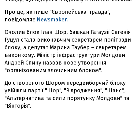
Про це, як пише "Європейська правда",
повідомляє
Newsmaker.
Очолив блок Ілан Шор, башкан Гагаузії Євгенія
Гуцул стала виконавчим секретарем політради
блоку, а депутат Марина Таубер – секретарем
виконкому. Міністр інфраструктури Молдови
Андрей Спину назвав нове утворення
"організованим злочинним блоком".
До створеного Шором передвиборчий блоку
увійшли партії "Шор", "Відродження", "Шанс",
"Альтернатива та сили порятунку Молдови" та
"Вікторія".