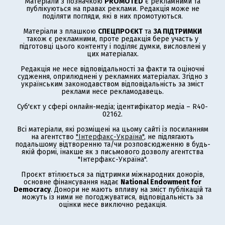
Матеріали з позначкою
PROMOTED
є рекламними та
публікуються на правах реклами. Редакція може не
поділяти погляди, які в них промотуються.
Матеріали з плашкою
СПЕЦПРОЄКТ
та
ЗА ПІДТРИМКИ
також є рекламними, проте редакція бере участь у
підготовці цього контенту і поділяє думки, висловлені у
цих матеріалах.
Редакція не несе відповідальності за факти та оціночні
судження, оприлюднені у рекламних матеріалах. Згідно з
українським законодавством відповідальність за зміст
реклами несе рекламодавець.
Суб'єкт у сфері онлайн-медіа; ідентифікатор медіа – R40-
02162.
Всі матеріали, які розміщені на цьому сайті із посиланням
на агентство
"Інтерфакс-Україна"
, не підлягають
подальшому відтворенню та/чи розповсюдженню в будь-
якій формі, інакше як з письмового дозволу агентства
"Інтерфакс-Україна".
Проєкт втілюється за підтримки міжнародних донорів,
основне фінансування надає
National Endowment for
Democracy
. Донори не мають впливу на зміст публікацій та
можуть із ними не погоджуватися, відповідальність за
оцінки несе виключно редакція.