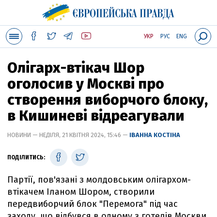
УКР
РУС
ENG
Олігарх-втікач Шор
оголосив у Москві про
створення виборчого блоку,
в Кишиневі відреагували
НОВИНИ — НЕДІЛЯ, 21 КВІТНЯ 2024, 15:46 —
ІВАННА КОСТІНА
ПОДІЛИТИСЬ:
Партії, пов'язані з молдовським олігархом-
втікачем Іланом Шором, створили
передвиборчий блок "Перемога" під час
заходу, що відбувся в одному з готелів Москви.