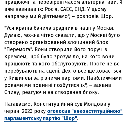
працюючі та перевірені часом альтернативи. Я
вже називав їх: Росія, ЄАЕС, СНД. У цьому
напрямку ми й діятимемо", – розповів Шор.
"Уся країна бачила зрадників нації у Москві.
Думаю, можна чітко сказати, що у Москві було
створено організований злочинний блок
"Перемога". Вони створили його поруч із
Кремлем, щоб було зрозуміло, на кого вони
працюють та кого обслуговують. Проте не всі
перебувають на сцені. Дехто все ще ховається
у Кишиневі за різними партіями. Найближчими
роками ми повинні позбутися їх", – заявив
Спину, реагуючи на створення блоку.
Нагадаємо, Конституційний суд Молдови у
червні 2023 року
оголосив "неконституційною"
парламентську партію "Шор"
.