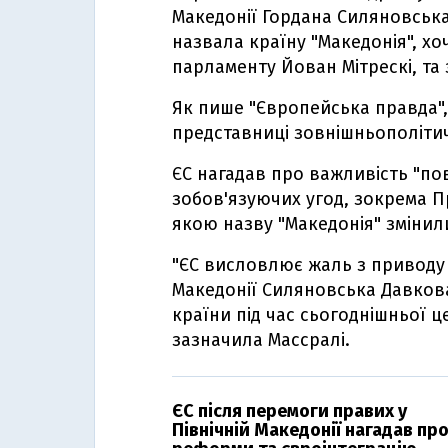
Македонії Гордана Силяновська
назвала країну "Македонія", хоч
парламенту Йован Мітрескі, та 
Як пише "Європейська правда",
представниці зовнішньополітич
ЄС нагадав про важливість "по
зобов'язуючих угод, зокрема Пр
якою назву "Македонія" змінили
"ЄС висловлює жаль з приводу 
Македонії Силяновська Давков
країни під час сьогоднішньої ц
зазначила Массралі.
ЄС після перемоги правих у
Північній Македонії нагадав пр