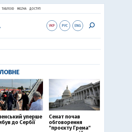
ТАБЛОID
MEZHA
ДОСТУП
УКР
РУС
ENG
ЛОВНЕ
ленський уперше
Сенат почав
ибув до Сербії
обговорення
"проєкту Грема"