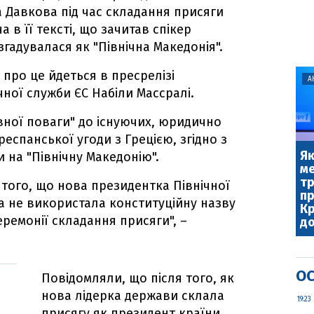
 Давкова під час складання присяги
а в її тексті, що зачитав спікер
згадувалася як "Північна Македонія".
 про це йдеться в пресрелізі
А
ної служби ЄС Набіли Массралі.
вної поваги" до існуючих, юридично
еспанської угоди з Грецією, згідно з
Як
 на "Північну Македонію".
ме
т
того, що нова президентка Північної
пр
а не використала конституційну назву
Кр
еремонії складання присяги", –
до
ОС
Повідомляли, що після того, як
нова лідерка держави склала
о
19:23
присягу як президент країни,