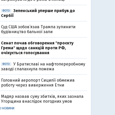
Зеленський уперше прибув до
ФОТО
Сербії
Суд США зобов’язав Трампа зупинити
будівництво бальної зали
Сенат почав обговорення "проєкту
Грема" щодо санкцій проти РФ,
очікується голосування
У Братиславі на нафтопереробному
ФОТО
заводі спалахнула пожежа
Головний аеропорт Сицилії обмежив
роботу через виверження Етни
Мадяр назвав суму збитків, яких зазнала
Угорщина внаслідок погодних умов
СІ НОВИНИ