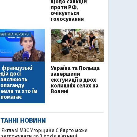
щодо санкцій
проти РФ,
очікується
голосування
НАЛІТИКА КОРОТКО
 французькі
Україна та Польща
діа досі
завершили
ранслюють
ексгумації в двох
опаганду
колишніх селах на
емля та хто їм
Волині
помагає
ТАННІ НОВИНИ
Екглаві МЗС Угорщини Сійярто може
загрожувати до 3 років в’язниці