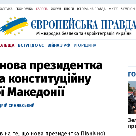
ОЛІТИКА
ЕКОНОМІКА
ЄВРОПА
ФОРУМ
БЛОГИ
ІСТОРИЧНА ПРАВДА
ЖИТТЯ
ЧЕМПІОН
Міжнародна безпека та євроінтеграція України
ОЛЬЩА
ВСТУП ДО ЄС
ВІЙНА З РФ
УГОРЩИНА
 нова президентка
ГО
а конституційну
ї Македонії
ДРІЙ СИНЯВСЬКИЙ
Зе
пр
 на те, що нова президентка Північної