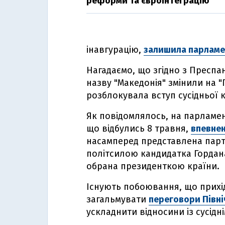
реформи та євроінтеграцію
інавгурацію,
залишила парламе
Нагадаємо, що згідно з Преспа
назву "Македонія" змінили на "
розблокувала вступ сусідньої 
Як повідомлялось, на парламен
що відбулись 8 травня,
впевнен
насамперед представлена пар
політсилою кандидатка Гордан
обрана президенткою країни.
Існують побоювання, що прихі
загальмувати
переговори Півні
ускладнити відносини із сусідн