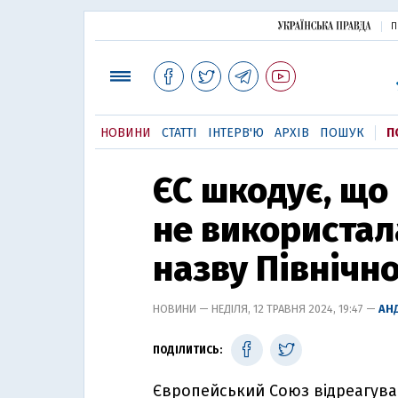
П
НОВИНИ
СТАТТІ
ІНТЕРВ'Ю
АРХІВ
ПОШУК
П
ЄС шкодує, що
не використал
назву Північно
НОВИНИ — НЕДІЛЯ, 12 ТРАВНЯ 2024, 19:47 —
АН
ПОДІЛИТИСЬ:
Європейський Союз відреагував