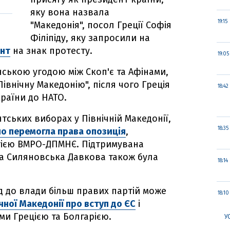
яку вона назвала
19:15
"Македонія", посол Греції Софія
Філіпіду, яку запросили на
нт
на знак протесту.
19:05
нською угодою між Скоп'є та Афінами,
Північну Македонію", після чого Греція
18:42
країни до НАТО.
тських виборах у Північній Македонії,
18:35
о перемогла права опозиція
,
тією ВМРО-ДПМНЄ. Підтримувана
а Силяновська Давкова також була
18:14
д до влади більш правих партій може
18:10
чної Македонії про вступ до ЄС
і
іми Грецією та Болгарією.
У