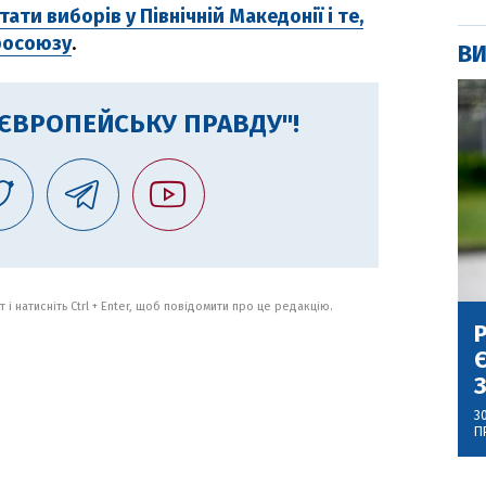
тати виборів у Північній Македонії і те,
росоюзу
.
ВИ
"ЄВРОПЕЙСЬКУ ПРАВДУ"!
 і натисніть Ctrl + Enter, щоб повідомити про це редакцію.
Р
Є
З
3
П