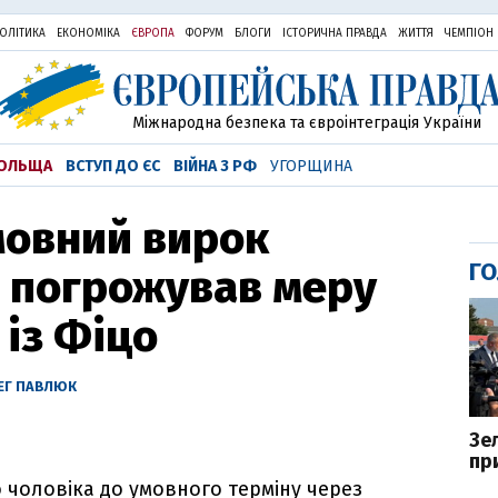
ОЛІТИКА
ЕКОНОМІКА
ЄВРОПА
ФОРУМ
БЛОГИ
ІСТОРИЧНА ПРАВДА
ЖИТТЯ
ЧЕМПІОН
Міжнародна безпека та євроінтеграція України
ОЛЬЩА
ВСТУП ДО ЄС
ВІЙНА З РФ
УГОРЩИНА
умовний вирок
ГО
й погрожував меру
 із Фіцо
ЕГ ПАВЛЮК
Зе
пр
о чоловіка до умовного терміну через