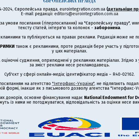
4-2024, Європейська правда, eurointegration.com.ua
(
детальніше пр
E-mail редакції:
editors@eurointegration.com.ua
а умови посилання (гіперпосилання) на "Європейську правду", www.
тексту статей, інтерв'ю та колонок -
заборонена
.
кламними та публікуються на правах реклами. Редакція може не под
ТРИМКИ
також є рекламними, проте редакція бере участь у підготов
у цих матеріалах.
а оціночні судження, оприлюднені у рекламних матеріалах. Згідно 
за зміст реклами несе рекламодавець.
Суб'єкт у сфері онлайн-медіа; ідентифікатор медіа – R40-02162.
з посиланням на агентство
"Інтерфакс-Україна"
, не підлягають под
кій формі, інакше як з письмового дозволу агентства "Інтерфакс-Ук
их донорів, основне фінансування надає
National Endowment for 
жуть із ними не погоджуватися, відповідальність за оцінки несе в