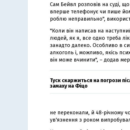
Сам Бейвл розповів на суді, щ
вперше телефонує чи пише йому
роблю неправильно", викорис
"Коли він написав на наступний
людей, як я, все одно треба лі
занадто далеко. Особливо в си
алкоголь і, можливо, якісь пси
він може вчинити", – додав мер
Туск скаржиться на погрози піс
замаху на Фіцо
не переконали, й 48-річному ч
ув'язнення з роком випробувал