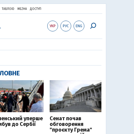
ТАБЛОID
MEZHA
ДОСТУП
УКР
РУС
ENG
ЛОВНЕ
ленський уперше
Сенат почав
ибув до Сербії
обговорення
"проєкту Грема"