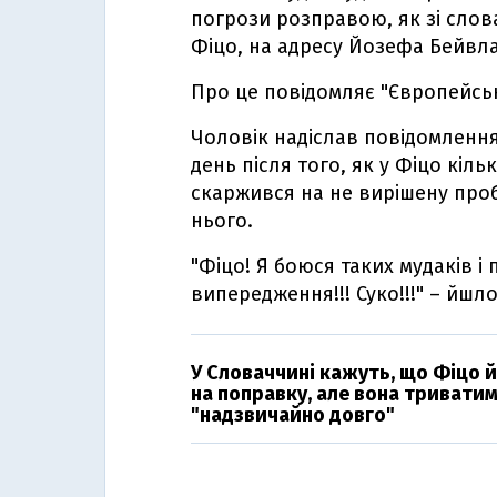
погрози розправою, як зі слов
Фіцо, на адресу Йозефа Бейвла 
Про це повідомляє "Європейсь
Чоловік надіслав повідомленн
день після того, як у Фіцо кіль
скаржився на не вирішену про
нього.
"Фіцо! Я боюся таких мудаків 
випередження!!! Суко!!!" – йшло
У Словаччині кажуть, що Фіцо 
на поправку, але вона тривати
"надзвичайно довго"