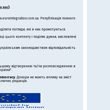
о нас
)
.
eurointegration.com.ua. Републікація повного
іляти погляди, які в них промотуються.
ці цього контенту і поділяє думки, висловлені
з українським законодавством відповідальність
альшому відтворенню та/чи розповсюдженню в
раїна".
Democracy
. Донори не мають впливу на зміст
иключно редакція.