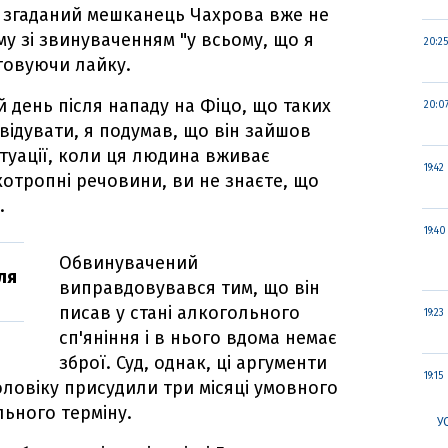
о згаданий мешканець Чахрова вже не
 зі звинуваченням "у всьому, що я
20:25
товуючи лайку.
 день після нападу на Фіцо, що таких
20:0
квідувати, я подумав, що він зайшов
туації, коли ця людина вживає
19:42
хотропні речовини, ви не знаєте, що
.
19:40
Обвинувачений
ля
виправдовувався тим, що він
писав у стані алкогольного
19:23
сп'яніння і в нього вдома немає
зброї. Суд, однак, ці аргументи
19:15
оловіку присудили три місяці умовного
ьного терміну.
У