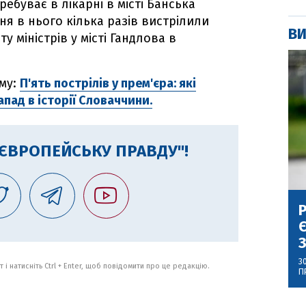
ребуває в лікарні в місті Банська
вня в нього кілька разів вистрілили
ВИ
у міністрів у місті Гандлова в
ему:
П'ять пострілів у прем'єра: які
пад в історії Словаччини.
"ЄВРОПЕЙСЬКУ ПРАВДУ"!
Р
Є
З
3
 і натисніть Ctrl + Enter, щоб повідомити про це редакцію.
П