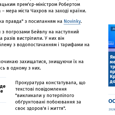
ацьким прем'єр-міністром Робертом
– мера міста Чахров на заході країни.
ка правда" з посиланням на
Novinky
.
А
я з погрозами Бейвлу на наступний
ка разів вистрілили. У них він
блему з водопостачанням і тарифами на
Як
і починаю захищатися, знищуючи їх на
ме
т
сь в одному з них.
пр
Кр
до
Прокуратура констатувала, що
йде
текстові повідомлення
ме
"викликали у потерпілого
ОС
обґрунтовані побоювання за
своє здоров'я і життя".
20:26