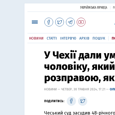
П
НОВИНИ
СТАТТІ
ІНТЕРВ'Ю
АРХІВ
ПОШУК
П
У Чехії дали 
чоловіку, яки
розправою, як
НОВИНИ — ЧЕТВЕР, 30 ТРАВНЯ 2024, 17:21 —
ОЛ
ПОДІЛИТИСЬ:
Чеський суд засудив 48-річног