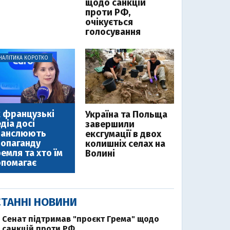
щодо санкцій
проти РФ,
очікується
голосування
НАЛІТИКА КОРОТКО
 французькі
Україна та Польща
діа досі
завершили
ранслюють
ексгумації в двох
опаганду
колишніх селах на
емля та хто їм
Волині
помагає
ТАННІ НОВИНИ
Cенат підтримав "проєкт Грема" щодо
санкцій проти РФ