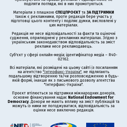
поділяти погляди, які в них промотуються.
Матеріали з плашкою
СПЕЦПРОЄКТ
та
ЗА ПІДТРИМКИ
також є рекламними, проте редакція бере участь у
підготовці цього контенту і поділяє думки, висловлені у
цих матеріалах.
Редакція не несе відповідальності за факти та оціночні
судження, оприлюднені у рекламних матеріалах. Згідно з
українським законодавством відповідальність за зміст
реклами несе рекламодавець.
Суб'єкт у сфері онлайн-медіа; ідентифікатор медіа – R40-
02162.
Всі матеріали, які розміщені на цьому сайті із посиланням
на агентство
"Інтерфакс-Україна"
, не підлягають
подальшому відтворенню та/чи розповсюдженню в будь-
якій формі, інакше як з письмового дозволу агентства
"Інтерфакс-Україна".
Проєкт втілюється за підтримки міжнародних донорів,
основне фінансування надає
National Endowment for
Democracy
. Донори не мають впливу на зміст публікацій та
можуть із ними не погоджуватися, відповідальність за
оцінки несе виключно редакція.