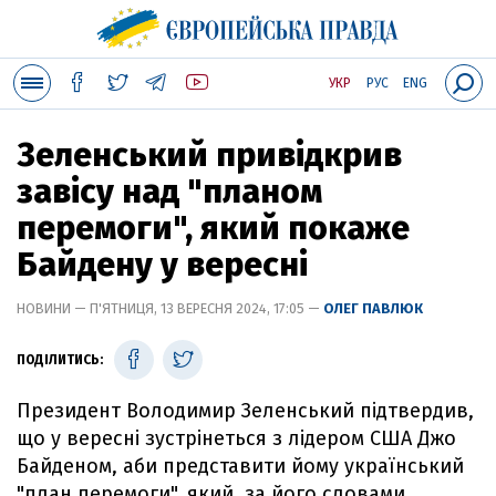
УКР
РУС
ENG
Зеленський привідкрив
завісу над "планом
перемоги", який покаже
Байдену у вересні
НОВИНИ — П'ЯТНИЦЯ, 13 ВЕРЕСНЯ 2024, 17:05 —
ОЛЕГ ПАВЛЮК
ПОДІЛИТИСЬ:
Президент Володимир Зеленський підтвердив,
що у вересні зустрінеться з лідером США Джо
Байденом, аби представити йому український
"план перемоги", який, за його словами,