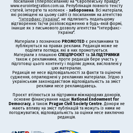
посилання (гіперпосилання) на "Європейську правду",
www.eurointegration.com.ua. Републікація повного тексту
статей, інтерв'ю та колонок -
заборонена
. Всі матеріали,
які розміщені на цьому сайті із посиланням на агентство
"Інтерфакс-Україна"
, не підлягають подальшому
відтворенню та/чи розповсюдженню в будь-якій формі,
інакше як з письмового дозволу агентства "Інтерфакс-
Україна".
Матеріали з позначкою
PROMOTED
є рекламними та
публікуються на правах реклами. Редакція може не
поділяти погляди, які в них промотуються.
Матеріали з плашкою
СПЕЦПРОЄКТ
та
ЗА ПІДТРИМКИ
також є рекламними, проте редакція бере участь у
підготовці цього контенту і поділяє думки, висловлені у
цих матеріалах.
Редакція не несе відповідальності за факти та оціночні
судження, оприлюднені у рекламних матеріалах. Згідно з
українським законодавством відповідальність за зміст
реклами несе рекламодавець.
Проєкт втілюється за підтримки міжнародних донорів,
основне фінансування надає
National Endowment for
Democracy
, а також
Prague Civil Society Centre
. Донори не
мають впливу на зміст публікацій та можуть із ними не
погоджуватися, відповідальність за оцінки несе виключно
редакція.