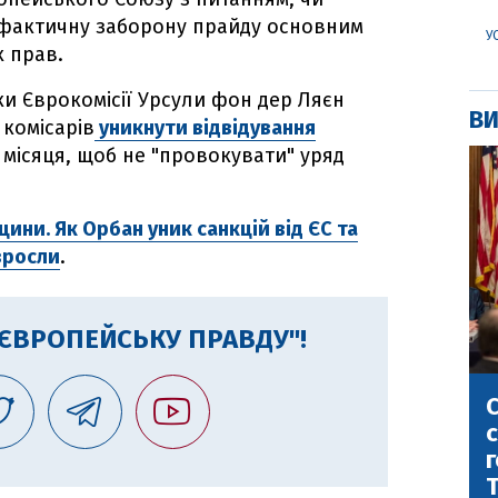
 фактичну заборону прайду основним
У
х прав.
ки Єврокомісії Урсули фон дер Ляєн
ВИ
комісарів
уникнути відвідування
 місяця, щоб не "провокувати" уряд
щини. Як Орбан уник санкцій від ЄС та
зросли
.
"ЄВРОПЕЙСЬКУ ПРАВДУ"!
С
с
г