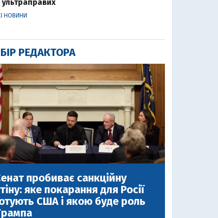
ультраправих
СІ НОВИНИ
БІР РЕДАКТОРА
енат пробиває санкційну
тіну: яке покарання для Росії
отують США і якою буде роль
Трампа