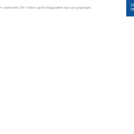
2
 і натисніть Ctrl + Enter, щоб повідомити про це редакцію.
П