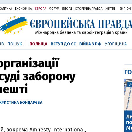
ОЛІТИКА
ЕКОНОМІКА
ЄВРОПА
ФОРУМ
БЛОГИ
ІСТОРИЧНА ПРАВДА
ЖИТТЯ
ЧЕМПІОН
Міжнародна безпека та євроінтеграція України
ІВ
ПОШУК
ПОЛЬЩА
ВСТУП ДО ЄС
ВІЙНА З РФ
УГОРЩИНА
організації
ГО
суді заборону
пешті
Д
ХРИСТИНА БОНДАРЄВА
Ли
по
М
й, зокрема Amnesty International,