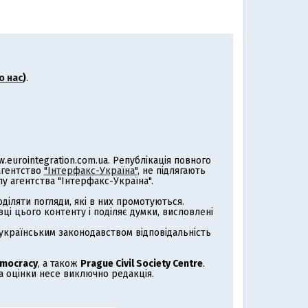
о нас
)
.
eurointegration.com.ua. Републікація повного
 агентство
"Інтерфакс-Україна"
, не підлягають
 агентства "Інтерфакс-Україна".
іляти погляди, які в них промотуються.
ці цього контенту і поділяє думки, висловлені
з українським законодавством відповідальність
emocracy
, а також
Prague Civil Society Centre
.
за оцінки несе виключно редакція.