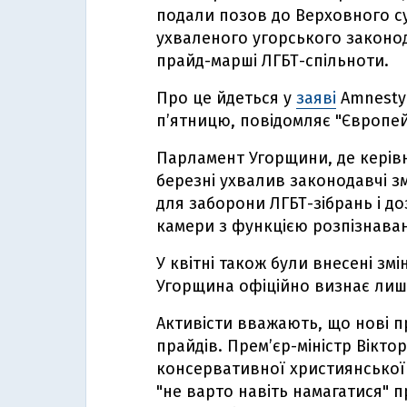
подали позов до Верховного 
ухваленого угорського законо
прайд-марші ЛГБТ-спільноти.
Про це йдеться у
заяві
Amnesty 
п’ятницю, повідомляє "Європей
Парламент Угорщини, де керівна
березні ухвалив законодавчі з
для заборони ЛГБТ-зібрань і д
камери з функцією розпізнаван
У квітні також були внесені змі
Угорщина офіційно визнає лише 
Активісти вважають, що нові 
прайдів. Прем’єр-міністр Вікто
консервативної християнської 
"не варто навіть намагатися" 