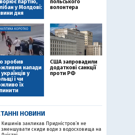
ворює партію,
польського
лібан у Молдові:
волонтера
вини дня
НАЛІТИКА КОРОТКО
о зробив
США запровадили
ожливим напади
додаткові санкції
 українців у
проти РФ
льщі і чи
жливо їх
пинити
ТАННІ НОВИНИ
Кишинів закликав Придністров’я не
зменшувати скиди води з водосховища на
Дністрі