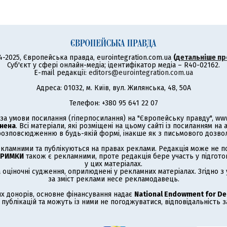
4-2025, Європейська правда, eurointegration.com.ua
(
детальніше пр
Суб'єкт у сфері онлайн-медіа; ідентифікатор медіа – R40-02162.
E-mail редакції:
editors@eurointegration.com.ua
Адреса: 01032, м. Київ, вул. Жилянська, 48, 50А
Телефон: +380 95 641 22 07
а умови посилання (гіперпосилання) на "Європейську правду", www.
нена
. Всі матеріали, які розміщені на цьому сайті із посиланням на
озповсюдженню в будь-якій формі, інакше як з письмового дозволу
кламними та публікуються на правах реклами. Редакція може не под
ТРИМКИ
також є рекламними, проте редакція бере участь у підготов
у цих матеріалах.
а оціночні судження, оприлюднені у рекламних матеріалах. Згідно 
за зміст реклами несе рекламодавець.
х донорів, основне фінансування надає
National Endowment for D
публікацій та можуть із ними не погоджуватися, відповідальність 