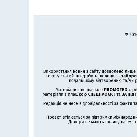
© 201
Використання новин з сайту дозволено лише з
тексту статей, інтерв'ю та колонок -
заборо
подальшому відтворенню та/чи р
Матеріали з позначкою
PROMOTED
є ре
Матеріали з плашкою
СПЕЦПРОЄКТ
та
ЗА ПІД
Редакція не несе відповідальності за факти т
Проєкт втілюється за підтримки міжнародни
Донори не мають впливу на зміст 