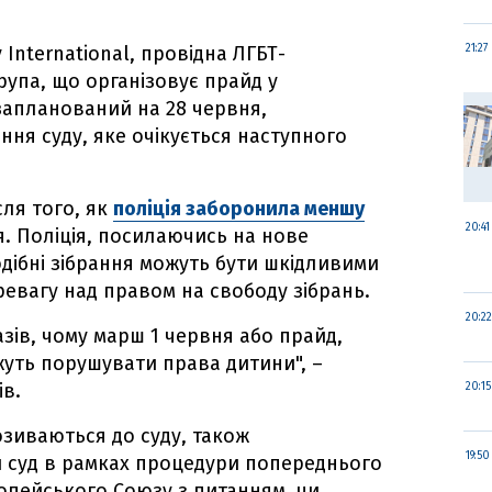
 International, провідна ЛГБТ-
21:27
група, що організовує прайд у
запланований на 28 червня,
ння суду, яке очікується наступного
сля того, як
поліція заборонила меншу
20:41
. Поліція, посилаючись на нове
дібні зібрання можуть бути шкідливими
еревагу над правом на свободу зібрань.
20:22
зів, чому марш 1 червня або прайд,
уть порушувати права дитини", –
ів.
20:15
позиваються до суду, також
19:50
 суд в рамках процедури попереднього
опейського Союзу з питанням, чи