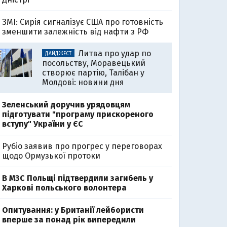
ЗМІ: Сирія сигналізує США про готовність
зменшити залежність від нафти з РФ
Литва про удар по
ДАЙДЖЕСТ
посольству, Моравецький
створює партію, Талібан у
Молдові: новини дня
Зеленський доручив урядовцям
підготувати "програму прискореного
вступу" України у ЄС
Рубіо заявив про прогрес у переговорах
щодо Ормузької протоки
В МЗС Польщі підтвердили загибель у
Харкові польського волонтера
Опитування: у Британії лейбористи
вперше за понад рік випередили