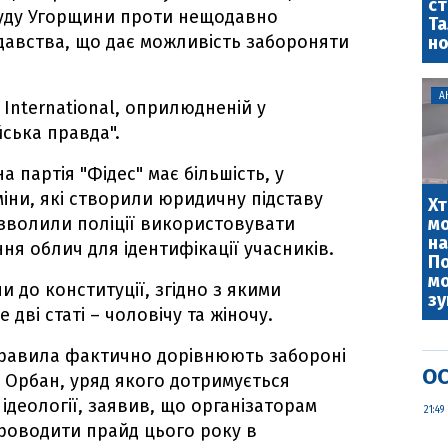
ст
суду Угорщини проти нещодавно
Та
давства, що дає можливість забороняти
но
А
International, оприлюдненій у
ська правда".
 партія "Фідес" має більшість, у
міни, які створили юридичну підставу
Хт
озволили поліції використовувати
м
на
ня облич для ідентифікації учасників.
По
мо
ни до конституції, згідно з якими
зу
дві статі – чоловічу та жіночу.
правила фактично дорівнюють забороні
ОС
р Орбан, уряд якого дотримується
ідеології, заявив, що організаторам
21:49
проводити прайд цього року в