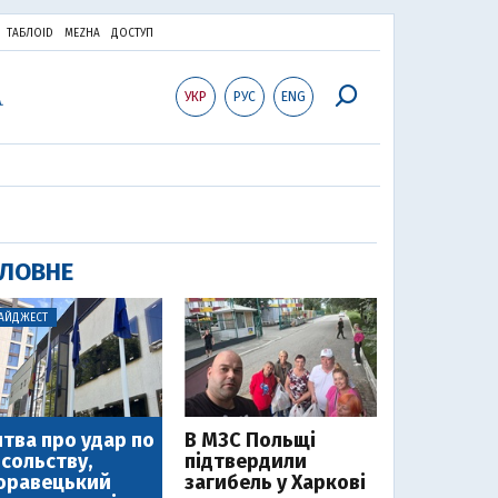
ТАБЛОID
MEZHA
ДОСТУП
УКР
РУС
ENG
ЛОВНЕ
АЙДЖЕСТ
тва про удар по
В МЗС Польщі
сольству,
підтвердили
оравецький
загибель у Харкові