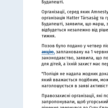
Будапешті.
Організації, серед яких Amnesty
організація Hatter Társaság та 
Будапешті, заявили, що марш, 
відбудеться незалежно від ріше
тижня.
Позов було подано у четвер пі
акцію,
заплановану на 1 червня
законодавство, заявила, що по
для дітей, а їхній захист має п
"Поліція не надала жодних дока
який вважається подібним, мож
наголошується в заяві активіст
Правозахисні організації, які 
запропонували, щоб угорський
рішення звернувся до Суду Євр