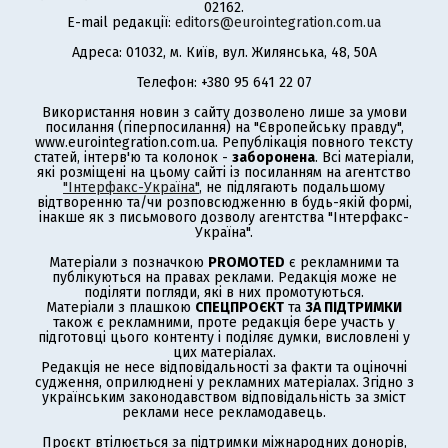
02162.
E-mail редакції:
editors@eurointegration.com.ua
Адреса: 01032, м. Київ, вул. Жилянська, 48, 50А
Телефон: +380 95 641 22 07
Використання новин з сайту дозволено лише за умови
посилання (гіперпосилання) на "Європейську правду",
www.eurointegration.com.ua. Републікація повного тексту
статей, інтерв'ю та колонок -
заборонена
. Всі матеріали,
які розміщені на цьому сайті із посиланням на агентство
"Інтерфакс-Україна"
, не підлягають подальшому
відтворенню та/чи розповсюдженню в будь-якій формі,
інакше як з письмового дозволу агентства "Інтерфакс-
Україна".
Матеріали з позначкою
PROMOTED
є рекламними та
публікуються на правах реклами. Редакція може не
поділяти погляди, які в них промотуються.
Матеріали з плашкою
СПЕЦПРОЄКТ
та
ЗА ПІДТРИМКИ
також є рекламними, проте редакція бере участь у
підготовці цього контенту і поділяє думки, висловлені у
цих матеріалах.
Редакція не несе відповідальності за факти та оціночні
судження, оприлюднені у рекламних матеріалах. Згідно з
українським законодавством відповідальність за зміст
реклами несе рекламодавець.
Проєкт втілюється за підтримки міжнародних донорів,