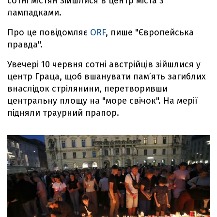
сотні містян зійшлися в центр міста з
лампадками.
Про це повідомляє
ORF
, пише "Європейська
правда".
Увечері 10 червня сотні австрійців зійшлися у
центр Граца, щоб вшанувати пам’ять загиблих
внаслідок стрілянини, перетворивши
центральну площу на "море свічок". На мерії
підняли траурний прапор.