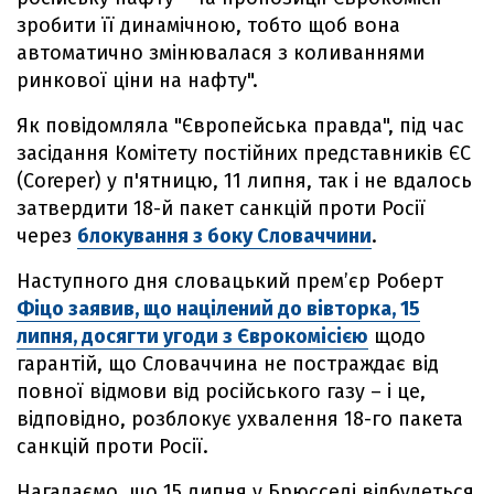
зробити її динамічною, тобто щоб вона
автоматично змінювалася з коливаннями
ринкової ціни на нафту".
Як повідомляла "Європейська правда", під час
засідання Комітету постійних представників ЄС
(Coreper) у п'ятницю, 11 липня, так і не вдалось
затвердити 18-й пакет санкцій проти Росії
через
блокування з боку Словаччини
.
Наступного дня словацький прем’єр Роберт
Фіцо заявив, що націлений до вівторка, 15
липня, досягти угоди з Єврокомісією
щодо
гарантій, що Словаччина не постраждає від
повної відмови від російського газу – і це,
відповідно, розблокує ухвалення 18-го пакета
санкцій проти Росії.
Нагадаємо, що 15 липня у Брюсселі відбудеться