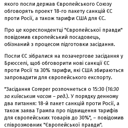
якого посли держав Європейського Союзу
обговорять проект 18-го пакету санкцій ЄС
проти Росії, а також тарифи США для ЄС.
Про це кореспондентці "Європейської правди"
повідомив європейський посадовець,
обізнаний з процесом підготовки засідання.
Посли ЄС зібралися на позачергове засідання у
Брюсселі, щоб обговорити нові санкції ЄС
проти Росії та 30% тарифи, які США збираються
запровадити для європейського експорту.
"Засідання Coreper розпочнеться о 15:30 (
16:30
за київським часом – ред.
). У порядку денному
два питання: 18-й пакет санкцій проти Росії, а
також заява Трампа про підвищення тарифів
для європейських товарів до 30%", – повідомив
співрозмовник "Європейської правди".