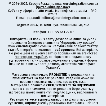
© 2014-2025, Європейська правда, eurointegration.com.ua
(
детальніше про нас
)
.
Суб'єкт у сфері онлайн-медіа; ідентифікатор медіа – R40-
02162.
E-mail редакції:
editors@eurointegration.com.ua
Адреса: 01032, м. Київ, вул. Жилянська, 48, 50А
Телефон: +380 95 641 22 07
Використання новин з сайту дозволено лише за умови
посилання (гіперпосилання) на "Європейську правду",
www.eurointegration.com.ua. Републікація повного тексту
статей, інтерв'ю та колонок -
заборонена
. Всі матеріали,
які розміщені на цьому сайті із посиланням на агентство
"Інтерфакс-Україна"
, не підлягають подальшому
відтворенню та/чи розповсюдженню в будь-якій формі,
інакше як з письмового дозволу агентства "Інтерфакс-
Україна".
Матеріали з позначкою
PROMOTED
є рекламними та
публікуються на правах реклами. Редакція може не
поділяти погляди, які в них промотуються.
Матеріали з плашкою
СПЕЦПРОЄКТ
та
ЗА ПІДТРИМКИ
також є рекламними, проте редакція бере участь у
підготовці цього контенту і поділяє думки, висловлені у
цих матеріалах.
Редакція не несе відповідальності за факти та оціночні
судження, оприлюднені у рекламних матеріалах. Згідно з