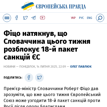
УКР
РУС
ENG
Фіцо натякнув, що
Словаччина цього тижня
розблокує 18-й пакет
санкцій ЄС
НОВИНИ — ПОНЕДІЛОК, 14 ЛИПНЯ 2025, 22:09 —
ОЛЕГ ПАВЛЮК
ПОДІЛИТИСЬ:
Премʼєр-міністр Словаччини Роберт Фіцо дав
зрозуміти, що вже цього тижня Європейський
Союз може узгодити 18-й пакет санкцій проти
Росії після опору Братислави.