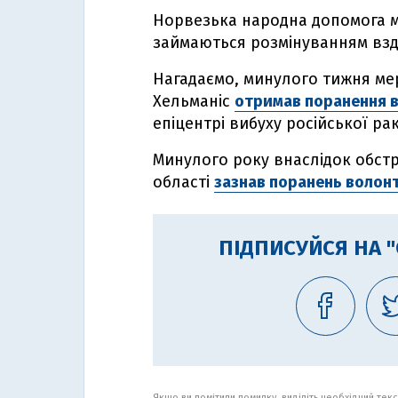
Норвезька народна допомога ма
займаються розмінуванням вздо
Нагадаємо, минулого тижня мер
Хельманіс
отримав поранення в
епіцентрі вибуху російської ра
Минулого року внаслідок обстрі
області
зазнав поранень волонт
ПІДПИСУЙСЯ НА 
Якщо ви помітили помилку, виділіть необхідний текст