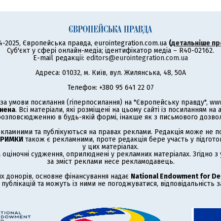
4-2025, Європейська правда, eurointegration.com.ua
(
детальніше пр
Суб'єкт у сфері онлайн-медіа; ідентифікатор медіа – R40-02162.
E-mail редакції:
editors@eurointegration.com.ua
Адреса: 01032, м. Київ, вул. Жилянська, 48, 50А
Телефон: +380 95 641 22 07
а умови посилання (гіперпосилання) на "Європейську правду", www.
нена
. Всі матеріали, які розміщені на цьому сайті із посиланням на
озповсюдженню в будь-якій формі, інакше як з письмового дозволу
кламними та публікуються на правах реклами. Редакція може не под
ТРИМКИ
також є рекламними, проте редакція бере участь у підготов
у цих матеріалах.
а оціночні судження, оприлюднені у рекламних матеріалах. Згідно 
за зміст реклами несе рекламодавець.
х донорів, основне фінансування надає
National Endowment for D
публікацій та можуть із ними не погоджуватися, відповідальність 