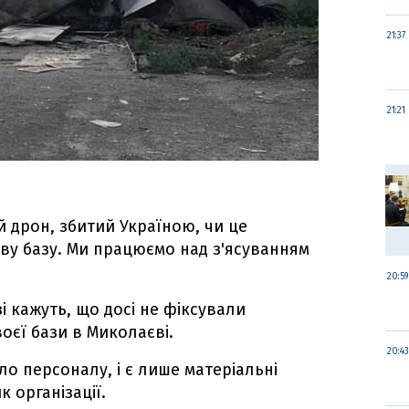
21:37
21:21
й дрон, збитий Україною, чи це
ву базу. Ми працюємо над з'ясуванням
20:59
і кажуть, що досі не фіксували
оєї бази в Миколаєві.
20:43
ло персоналу, і є лише матеріальні
к організації.