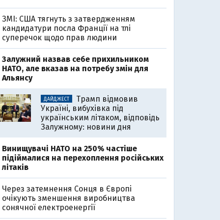
ЗМІ: США тягнуть з затвердженням
кандидатури посла Франції на тлі
суперечок щодо прав людини
Залужний назвав себе прихильником
НАТО, але вказав на потребу змін для
Альянсу
Трамп відмовив
ДАЙДЖЕСТ
Україні, вибухівка під
українським літаком, відповідь
Залужному: новини дня
Винищувачі НАТО на 250% частіше
підіймалися на перехоплення російських
літаків
Через затемнення Сонця в Європі
очікують зменшення виробництва
сонячної електроенергії