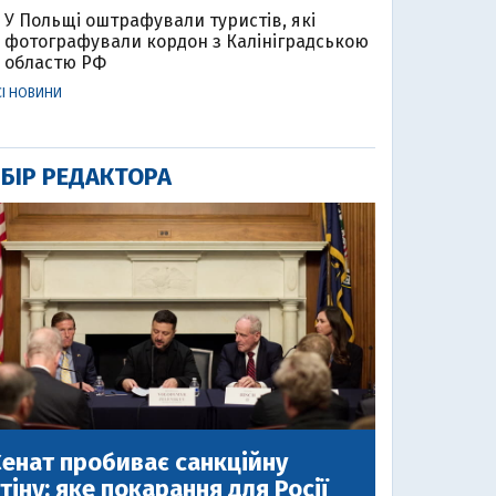
У Польщі оштрафували туристів, які
фотографували кордон з Калініградською
областю РФ
СІ НОВИНИ
БІР РЕДАКТОРА
енат пробиває санкційну
тіну: яке покарання для Росії