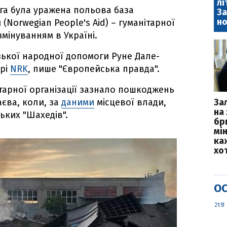
лі
рга була уражена польова база
За
но
Norwegian People's Aid) – гуманітарної
змінуванням в Україні.
зької народної допомоги Руне Дале-
арі
NRK
, пише "Європейська правда".
тарної організації зазнало пошкоджень
аєва, коли, за
даними
місцевої влади,
За
на 
ських "Шахедів".
бр
мі
каж
хо
ОС
21:51