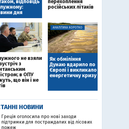
таком, відповідь
перехоплення
лужному:
російських літаків
вини дня
АНАЛІТИКА КОРОТКО
лужного не взяли
Як обміління
зустріч з
Дунаю вдарило по
итанським
Європі і викликало
ністром; в ОПУ
енергетичну кризу
уть, що він і не
тів
ТАННІ НОВИНИ
Греція оголосила про нові заходи
підтримки для постраждалих від лісових
пожеж