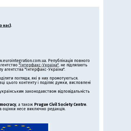
о нас
)
.
eurointegration.com.ua. Републікація повного
 агентство
"Інтерфакс-Україна"
, не підлягають
 агентства "Інтерфакс-Україна".
іляти погляди, які в них промотуються.
ці цього контенту і поділяє думки, висловлені
з українським законодавством відповідальність
emocracy
, а також
Prague Civil Society Centre
.
за оцінки несе виключно редакція.