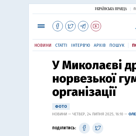
П
НОВИНИ
СТАТТІ
ІНТЕРВ'Ю
АРХІВ
ПОШУК
П
У Миколаєві д
норвезької гу
організації
ФОТО
НОВИНИ — ЧЕТВЕР, 24 ЛИПНЯ 2025, 16:10 —
ОЛЕ
ПОДІЛИТИСЬ: