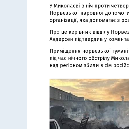
У Миколаєві в ніч проти четве
Норвезької народної допомоги (
організації, яка допомагає з ро
Про це керівник відділу Норве
Андерсен підтвердив у комент
Приміщення норвезької гумані
під час нічного обстрілу Микол
над регіоном збили вісім росій