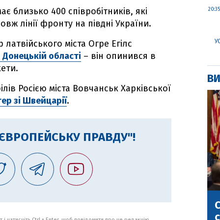
є близько 400 співробітників, які
20:35
вж лінії фронту на півдні України.
У
 латвійського міста Огре Егілс
 Донецькій області
– він опинився в
кети.
ВИ
лів Росією міста Вовчанськ Харківської
ер зі Швейцарії
.
"ЄВРОПЕЙСЬКУ ПРАВДУ"!
С
с
 і натисніть Ctrl + Enter, щоб повідомити про це редакцію.