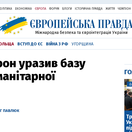
ОЛІТИКА
ЕКОНОМІКА
ЄВРОПА
ФОРУМ
БЛОГИ
ІСТОРИЧНА ПРАВДА
ЖИТТЯ
ЧЕМПІОН
Міжнародна безпека та євроінтеграція України
ОЛЬЩА
ВСТУП ДО ЄС
ВІЙНА З РФ
УГОРЩИНА
рон уразив базу
ГО
манітарної
Д
Г ПАВЛЮК
Тр
Ук
пі