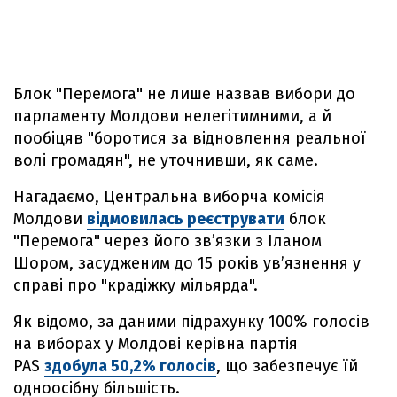
Блок "Перемога" не лише назвав вибори до
парламенту Молдови нелегітимними, а й
пообіцяв "боротися за відновлення реальної
волі громадян", не уточнивши, як саме.
Нагадаємо, Центральна виборча комісія
Молдови
відмовилась реєструвати
блок
"Перемога" через його звʼязки з Іланом
Шором, засудженим до 15 років увʼязнення у
справі про "крадіжку мільярда".
Як відомо, за даними підрахунку 100% голосів
на виборах у Молдові керівна партія
PAS
здобула 50,2% голосів
, що забезпечує їй
одноосібну більшість.