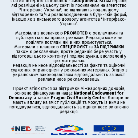
статей, інтерв'ю та колонок -
заборонена
. Всі матеріали,
які розміщені на цьому сайті із посиланням на агентство
"Інтерфакс-Україна"
, не підлягають подальшому
відтворенню та/чи розповсюдженню в будь-якій формі,
інакше як з письмового дозволу агентства "Інтерфакс-
Україна".
Матеріали з позначкою
PROMOTED
є рекламними та
публікуються на правах реклами. Редакція може не
поділяти погляди, які в них промотуються.
Матеріали з плашкою
СПЕЦПРОЄКТ
та
ЗА ПІДТРИМКИ
також є рекламними, проте редакція бере участь у
підготовці цього контенту і поділяє думки, висловлені у
цих матеріалах.
Редакція не несе відповідальності за факти та оціночні
судження, оприлюднені у рекламних матеріалах. Згідно з
українським законодавством відповідальність за зміст
реклами несе рекламодавець.
Проєкт втілюється за підтримки міжнародних донорів,
основне фінансування надає
National Endowment for
Democracy
, а також
Prague Civil Society Centre
. Донори не
мають впливу на зміст публікацій та можуть із ними не
погоджуватися, відповідальність за оцінки несе виключно
редакція.