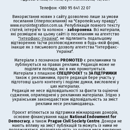
Телефон: +380 95 641 22 07
Використання новин з сайту дозволено лише за умови
посилання (гіперпосилання) на "Європейську правду",
www.eurointegration.com.ua. Републікація повного тексту
статей, інтерв'ю та колонок -
заборонена
. Всі матеріали,
які розміщені на цьому сайті із посиланням на агентство
"Інтерфакс-Україна"
, не підлягають подальшому
відтворенню та/чи розповсюдженню в будь-якій формі,
інакше як з письмового дозволу агентства "Інтерфакс-
Україна".
Матеріали з позначкою
PROMOTED
є рекламними та
публікуються на правах реклами. Редакція може не
поділяти погляди, які в них промотуються.
Матеріали з плашкою
СПЕЦПРОЄКТ
та
ЗА ПІДТРИМКИ
також є рекламними, проте редакція бере участь у
підготовці цього контенту і поділяє думки, висловлені у
цих матеріалах.
Редакція не несе відповідальності за факти та оціночні
судження, оприлюднені у рекламних матеріалах. Згідно з
українським законодавством відповідальність за зміст
реклами несе рекламодавець.
Проєкт втілюється за підтримки міжнародних донорів,
основне фінансування надає
National Endowment for
Democracy
, а також
Prague Civil Society Centre
. Донори не
мають впливу на зміст публікацій та можуть із ними не
погоджуватися, відповідальність за оцінки несе виключно