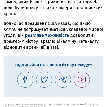
саміту, який Єгипет прийняв з цієї нагоди. На
події були присутні також лідери європейських
країн.
Водночас президент США казав, що якщо
ХАМАС не дотримуватиметься укладеної мирної
угоди, він
розгляне можливість
дозволити
прем'єр-міністру Ізраїлю Біньяміну Нетаньягу
відновити воєнні дії в Газі.
ПІДПИСУЙСЯ НА "ЄВРОПЕЙСЬКУ ПРАВДУ"!
Якщо ви помітили помилку, виділіть необхідний текст і натисніть Ctrl + Enter,