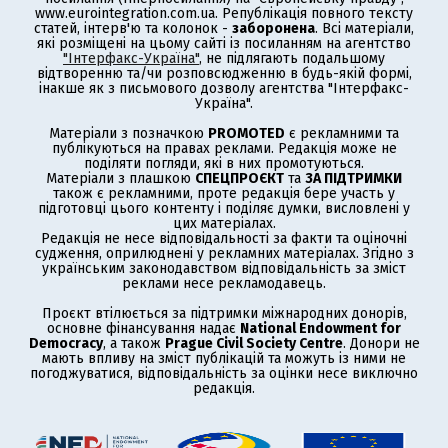
www.eurointegration.com.ua. Републікація повного тексту
статей, інтерв'ю та колонок -
заборонена
. Всі матеріали,
які розміщені на цьому сайті із посиланням на агентство
"Інтерфакс-Україна"
, не підлягають подальшому
відтворенню та/чи розповсюдженню в будь-якій формі,
інакше як з письмового дозволу агентства "Інтерфакс-
Україна".
Матеріали з позначкою
PROMOTED
є рекламними та
публікуються на правах реклами. Редакція може не
поділяти погляди, які в них промотуються.
Матеріали з плашкою
СПЕЦПРОЄКТ
та
ЗА ПІДТРИМКИ
також є рекламними, проте редакція бере участь у
підготовці цього контенту і поділяє думки, висловлені у
цих матеріалах.
Редакція не несе відповідальності за факти та оціночні
судження, оприлюднені у рекламних матеріалах. Згідно з
українським законодавством відповідальність за зміст
реклами несе рекламодавець.
Проєкт втілюється за підтримки міжнародних донорів,
основне фінансування надає
National Endowment for
Democracy
, а також
Prague Civil Society Centre
. Донори не
мають впливу на зміст публікацій та можуть із ними не
погоджуватися, відповідальність за оцінки несе виключно
редакція.