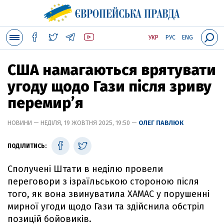
УКР
РУС
ENG
США намагаються врятувати
угоду щодо Гази після зриву
перемирʼя
НОВИНИ — НЕДІЛЯ, 19 ЖОВТНЯ 2025, 19:50 —
ОЛЕГ ПАВЛЮК
ПОДІЛИТИСЬ:
Сполучені Штати в неділю провели
переговори з ізраїльською стороною після
того, як вона звинуватила ХАМАС у порушенні
мирної угоди щодо Гази та здійснила обстріл
позицій бойовиків.