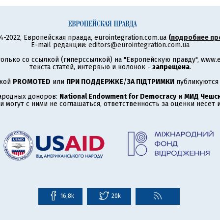
4-2022, Европейская правда, eurointegration.com.ua
(
подробнее пр
E-mail редакции:
editors@eurointegration.com.ua
олько со ссылкой (гиперссылкой) на "Европейскую правду", www.eu
текста статей, интервью и колонок -
запрещена
.
ткой
PROMOTED
или
ПРИ ПОДДЕРЖКЕ
/
ЗА ПІДТРИМКИ
публикуются 
ародных доноров:
National Endowment for Democracy
и
МИД Чешск
 могут с ними не соглашаться, ответственность за оценки несет
16,8k
20k