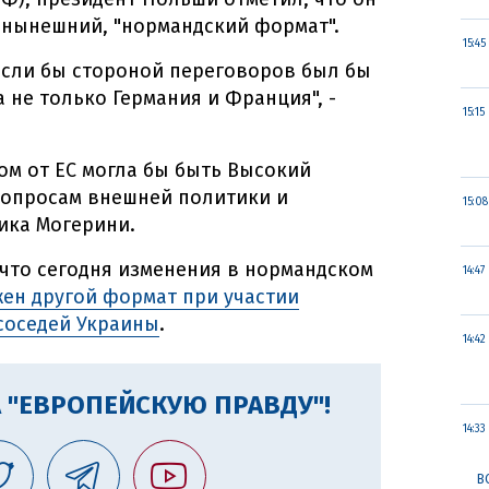
 нынешний, "нормандский формат".
15:45
 если бы стороной переговоров был бы
а не только Германия и Франция", -
15:15
м от ЕС могла бы быть Высокий
вопросам внешней политики и
15:08
ика Могерини.
 что сегодня изменения в нормандском
14:47
ен другой формат при участии
 соседей Украины
.
14:42
 "ЕВРОПЕЙСКУЮ ПРАВДУ"!
14:33
В