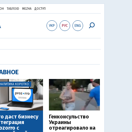
ОН
ТАБЛОID
MEZHA
ДОСТУП
УКР
РУС
ENG
АВНОЕ
НАЛИТИКА КОРОТКО
о даст бизнесу
Генконсульство
теграция
Украины
ozorro с
отреагировало на