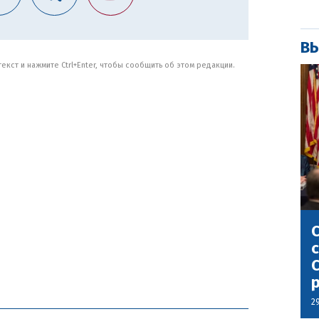
ВЫ
кст и нажмите Ctrl+Enter, чтобы сообщить об этом редакции.
С
с
С
2