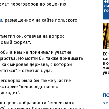
е
ормат переговоров по решению
с
го
и
, размещенном на сайте польского
отметил он, отвечая на вопрос
новый формат.
чтобы в нем не принимали участие
ЕС
арства. Но могли бы также принимать
са
в 
 как мировая держава, с которой
ма
таться", - отметил Дуда.
уд
реговорах была бы также участие
 которые "непосредственно
исходит".
ПО
ьно целесообразности "женевского
16:25
РФ), президент Польши отметил, что он