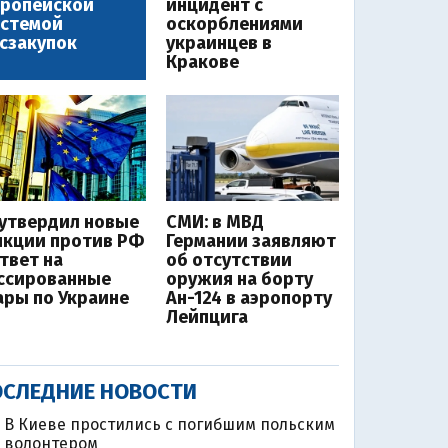
вропейской
инцидент с
истемой
оскорблениями
сзакупок
украинцев в
Кракове
 утвердил новые
СМИ: в МВД
нкции против РФ
Германии заявляют
ответ на
об отсутствии
ссированные
оружия на борту
ары по Украине
Ан-124 в аэропорту
Лейпцига
СЛЕДНИЕ НОВОСТИ
В Киеве простились с погибшим польским
волонтером