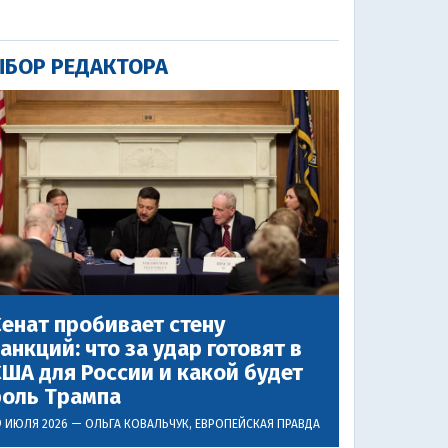
БОР РЕДАКТОРА
енат пробивает стену
анкций: что за удар готовят в
ША для России и какой будет
роль Трампа
9 ИЮЛЯ 2026 —
ОЛЬГА КОВАЛЬЧУК
, ЕВРОПЕЙСКАЯ ПРАВДА