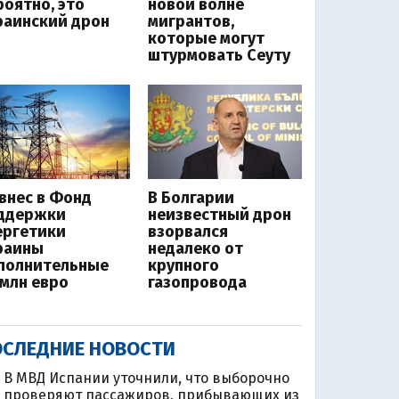
роятно, это
новой волне
раинский дрон
мигрантов,
которые могут
штурмовать Сеуту
 внес в Фонд
В Болгарии
ддержки
неизвестный дрон
ергетики
взорвался
раины
недалеко от
полнительные
крупного
 млн евро
газопровода
СЛЕДНИЕ НОВОСТИ
В МВД Испании уточнили, что выборочно
проверяют пассажиров, прибывающих из