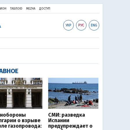
ПИОН
ТАБЛОID
MEZHA
ДОСТУП
УКР
РУС
ENG
АВНОЕ
нобороны
СМИ: разведка
лгарии о взрыве
Испании
зле газопровода:
предупреждает о