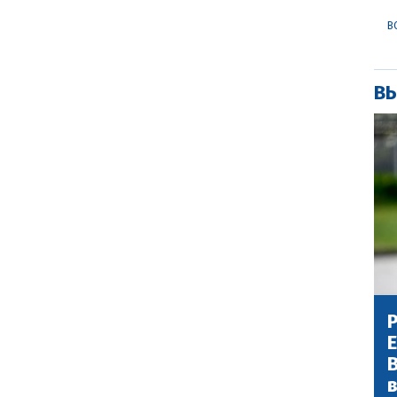
В
ВЫ
Р
В