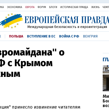
ИКА
ЭКОНОМИКА
ЕВРОПА
ФОРУМ
БЛОГИ
ИСТОРИЧЕСКАЯ ПРАВДА
ЖИЗНЬ
ЧЕМ
Международная безопасность и евроинтеграция
К
ПОЛЬША
ВСТУПЛЕНИЕ В ЕС
ВОЙНА С РФ
ВЕНГРИЯ
вромайдана" о
ГЛ
РФ с Крымом
жным
Ми
Бо
во
ция" принесло извинение читателям