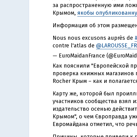
за распространенную ими лож
Крымом,
якобы опубликованн
Информация об этом размещен
Nous nous excusons auprès de
contre l'atlas de
@LAROUSSE_FR
— EuroMaidanFrance (@EuroMaid
Как пояснили "Европейской пр
проверка книжных магазинов п
Rocher Крым – как и полагаетс
Карту же, которой был проилл
участников сообщества взял из
издательство осенью действит
Крымом", о чем Європравда уж
Евромайдана отметил, что речь
Причины, которые привели к