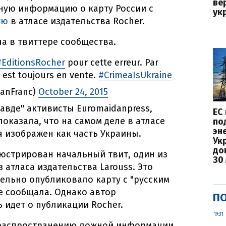
ве
ную информацию о карту России с
ук
ую
в атласе издательства Rocher.
а в твиттере сообщества.
#EditionsRocher
pour cette erreur. Par
est toujours en vente.
#CrimeaIsUkraine
anFranc)
October 24, 2015
авде" активисты Euromaidanpress,
ЕС
оказала, что на самом деле в атласе
по
эн
я изображен как часть Украины.
Ук
до
юстрирован начальный твит, один из
30
 атласа издательства Larouss. Это
ельно опубликовало карту с "русским
е сообщала. Однако автор
ПО
 идет о публикации Rocher.
19:31
 распространению ложной информации,