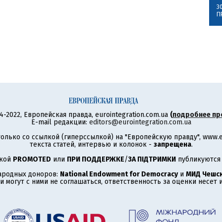
3
П
4-2022, Европейская правда, eurointegration.com.ua
(
подробнее пр
E-mail редакции:
editors@eurointegration.com.ua
олько со ссылкой (гиперссылкой) на "Европейскую правду", www.eu
текста статей, интервью и колонок -
запрещена
.
ткой
PROMOTED
или
ПРИ ПОДДЕРЖКЕ
/
ЗА ПІДТРИМКИ
публикуются 
ародных доноров:
National Endowment for Democracy
и
МИД Чешск
 могут с ними не соглашаться, ответственность за оценки несет