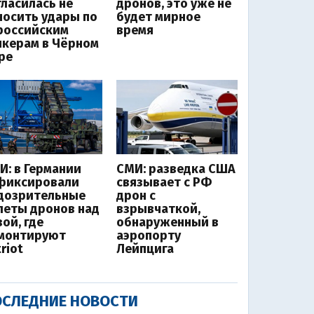
гласилась не
дронов, это уже не
носить удары по
будет мирное
российским
время
нкерам в Чёрном
ре
И: в Германии
СМИ: разведка США
фиксировали
связывает с РФ
дозрительные
дрон с
леты дронов над
взрывчаткой,
ой, где
обнаруженный в
монтируют
аэропорту
riot
Лейпцига
СЛЕДНИЕ НОВОСТИ