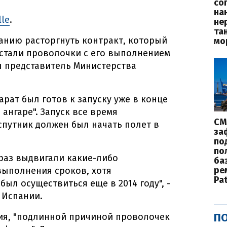
со
на
lle
.
не
та
нию расторгнуть контракт, который
мо
, стали проволочки с его выполнением
л представитель Министерства
арат был готов к запуску уже в конце
в ангаре". Запуск все время
СМ
спутник должен был начать полет в
за
по
по
раз выдвигали какие-либо
баз
ре
ыполнения сроков, хотя
Pat
ыл осуществиться еще в 2014 году", -
 Испании.
ПО
ия, "подлинной причиной проволочек