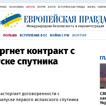
ИТИКА
ЭКОНОМИКА
ЕВРОПА
ФОРУМ
БЛОГИ
ИСТОРИЧЕСКАЯ ПРАВДА
ЖИЗНЬ
ЧЕМПИ
Международная безопасность и евроинтеграция
ПОЛЬША
ВСТУПЛЕНИЕ В ЕС
ВОЙНА С РФ
ВЕНГРИЯ
ргнет контракт с
ГЛ
уске спутника
СМ
расторгает договоренности с
за
запуске первого испанского спутника
Ук