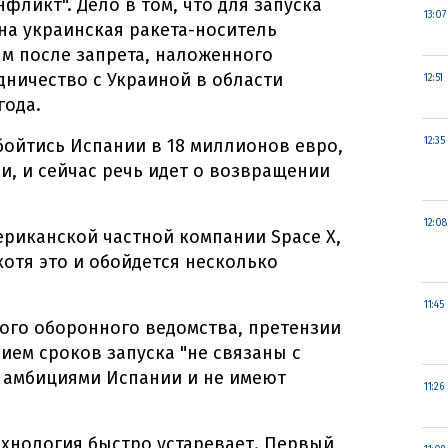
фликт". Дело в том, что для запуска
13:07
на украинская ракета-носитель
ым после запрета, наложенного
дничество с Украиной в области
12:51
года.
бойтись Испании в 18 миллионов евро,
12:35
и, и сейчас речь идет о возвращении
12:08
мериканской частной компании Space X,
хотя это и обойдется несколько
11:45
ого оборонного ведомства, претензии
ием сроков запуска "не связаны с
амбициями Испании и не имеют
11:26
технология быстро устаревает. Первый