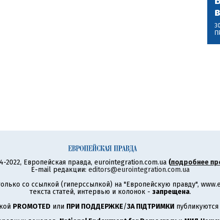
В
3
П
4-2022, Европейская правда, eurointegration.com.ua
(
подробнее пр
E-mail редакции:
editors@eurointegration.com.ua
олько со ссылкой (гиперссылкой) на "Европейскую правду", www.eu
текста статей, интервью и колонок -
запрещена
.
ткой
PROMOTED
или
ПРИ ПОДДЕРЖКЕ
/
ЗА ПІДТРИМКИ
публикуются 