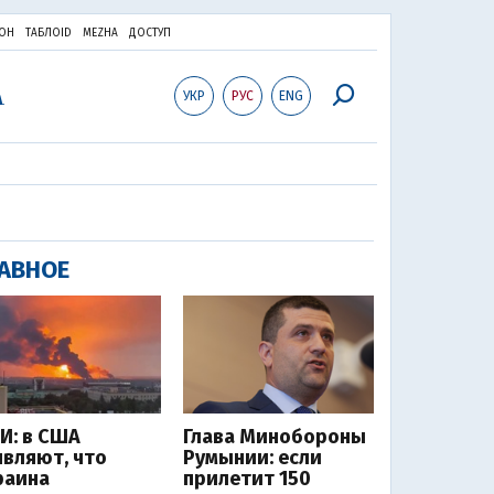
ОН
ТАБЛОID
MEZHA
ДОСТУП
УКР
РУС
ENG
АВНОЕ
И: в США
Глава Минобороны
являют, что
Румынии: если
раина
прилетит 150