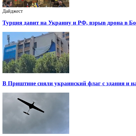
Дайджест
Турция давит на Украину и РФ, взрыв дрона в Б
В Приштине сняли украинский флаг с здания и н