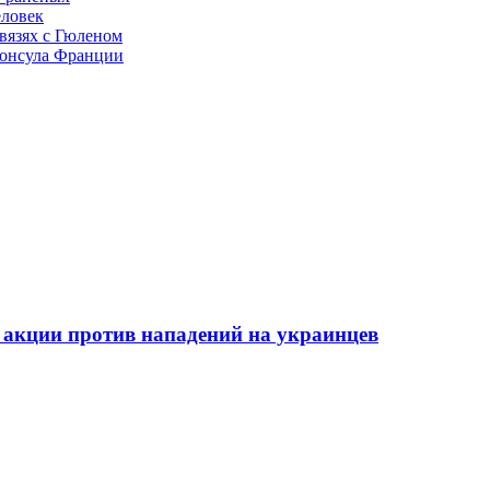
еловек
связях с Гюленом
консула Франции
акции против нападений на украинцев