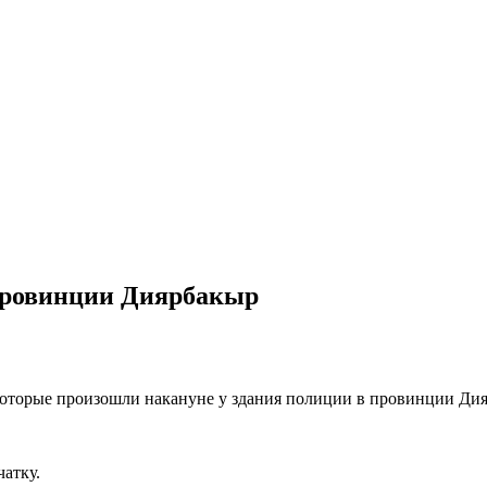
провинции Диярбакыр
которые произошли накануне у здания полиции в провинции Ди
атку.