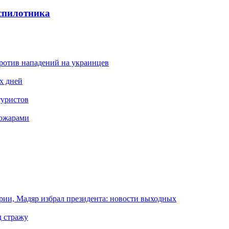
спилотника
ротив нападений на украинцев
х дней
туристов
пожарами
арии, Мадяр избрал президента: новости выходных
д стражу