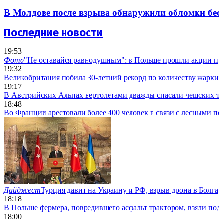
В Молдове после взрыва обнаружили обломки бе
Последние новости
19:53
Фото
"Не оставайся равнодушным": в Польше прошли акции п
19:32
Великобритания побила 30-летний рекорд по количеству жарки
19:17
В Австрийских Альпах вертолетами дважды спасали чешских 
18:48
Во Франции арестовали более 400 человек в связи с лесными 
Дайджест
Турция давит на Украину и РФ, взрыв дрона в Болг
18:18
В Польше фермера, повредившего асфальт трактором, взяли по
18:00