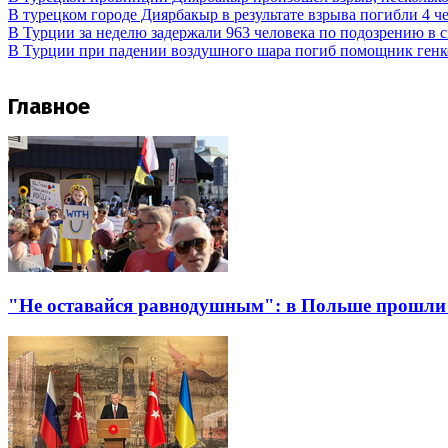
В турецком городе Диярбакыр в результате взрыва погибли 4 ч
В Турции за неделю задержали 963 человека по подозрению в 
В Турции при падении воздушного шара погиб помощник ген
Главное
"Не оставайся равнодушным": в Польше прошли 