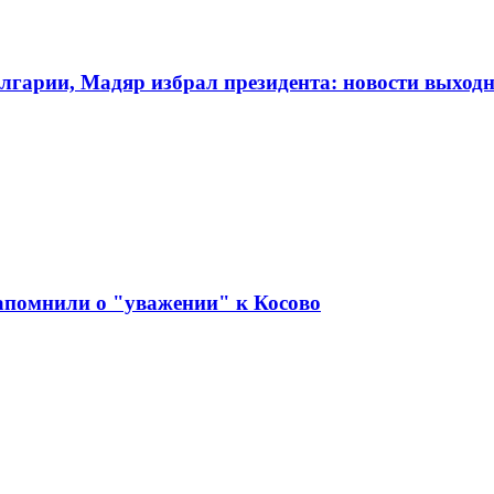
олгарии, Мадяр избрал президента: новости выход
апомнили о "уважении" к Косово