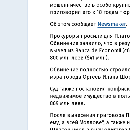
мошенничестве в особо крупны
приговорил его к 18 годам тю
Об этом сообщает
Newsmaker
.
Прокуроры просили для Плато
Обвинение заявило, что в рез
вывел из Banca de Economii (
800 млн леев ($41 млн).
Обвинение полностью строилос
мэра города Оргеев Илана Шо
Суд также постановил конфис
недвижимое имущество в польз
869 млн леев.
После вынесения приговора Пл
ему, а всей Молдове", а также
(Платон имел в виду олигарха