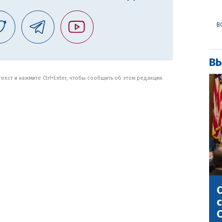
В
ВЫ
кст и нажмите Ctrl+Enter, чтобы сообщить об этом редакции.
С
с
С