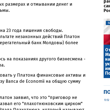
ра
х размерах и отмывании денег и
са
рьмы.
Ро
В
на 23 года лишения свободы.
ультате незаконных действий Платон
сберегательный банк Молдовы) более
От
Ми
ь на показаниях другого бизнесмена -
на
ук
ра.
ин
П
ковать у Платона финансовые активы и
у Banca de Economii на общую сумму
ПО
атон заявил, что это "приговор не
13:52
 назвал его "плахотнюковским цирком"
 Влада Плахотнюка, который называют