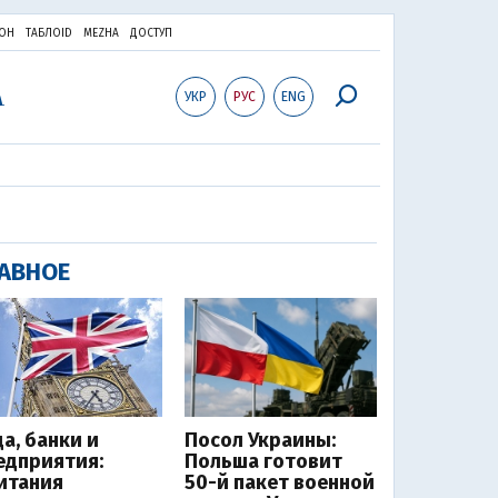
ОН
ТАБЛОID
MEZHA
ДОСТУП
УКР
РУС
ENG
АВНОЕ
да, банки и
Посол Украины:
едприятия:
Польша готовит
итания
50-й пакет военной