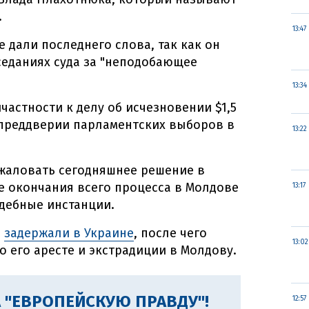
.
13:47
 дали последнего слова, так как он
аседаниях суда за "неподобающее
13:34
частности к делу об исчезновении $1,5
 преддверии парламентских выборов в
13:22
жаловать сегодняшнее решение в
е окончания всего процесса в Молдове
13:17
удебные инстанции.
а
задержали в Украине
, после чего
13:02
о его аресте и экстрадиции в Молдову.
 "ЕВРОПЕЙСКУЮ ПРАВДУ"!
12:57