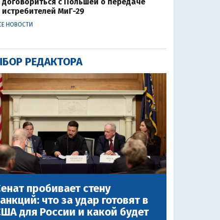
договориться с Польшей о передаче
истребителей МиГ-29
СЕ НОВОСТИ
БОР РЕДАКТОРА
енат пробивает стену
анкций: что за удар готовят в
ША для России и какой будет