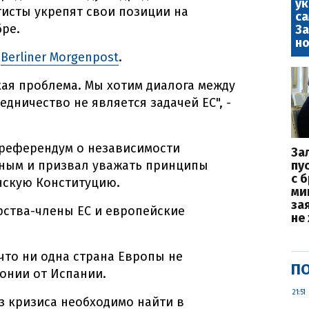
у
тисты укрепят свои позиции на
са
ре.
За
но
ю
Berliner Morgenpost
.
кая проблема. Мы хотим диалога между
дничество не является задачей ЕС", -
 референдум о независимости
За
ным и призвал уважать принципы
пу
с 
нскую Конституцию.
ми
за
арства-члены ЕС и европейские
не
что ни одна страна Европы не
ПО
онии от Испании.
21:51
из кризиса необходимо найти в