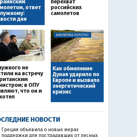
краинским
перехват
молетом, ответ
российских
лужному:
самолетов
вости дня
АНАЛИТИКА КОРОТКО
лужного не
Как обмеление
стили на встречу
Дуная ударило по
британским
Европе и вызвало
нистром; в ОПУ
энергетический
являют, что он и
кризис
 хотел
СЛЕДНИЕ НОВОСТИ
Греция объявила о новых мерах
поддержки для пострадавших от лесных