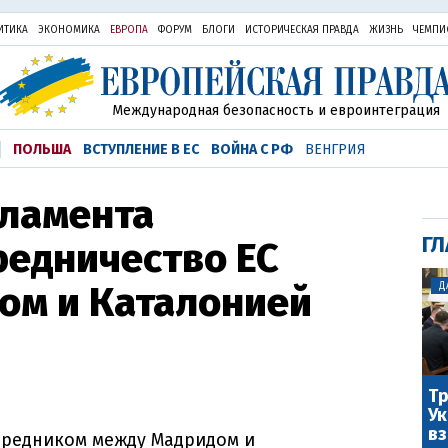
ИТИКА
ЭКОНОМИКА
ЕВРОПА
ФОРУМ
БЛОГИ
ИСТОРИЧЕСКАЯ ПРАВДА
ЖИЗНЬ
ЧЕМПИ
Международная безопасность и евроинтеграция
ПОЛЬША
ВСТУПЛЕНИЕ В ЕС
ВОЙНА С РФ
ВЕНГРИЯ
рламента
ГЛ
редничество ЕС
ом и Каталонией
Д
Тр
Ук
вз
средником между Мадридом и