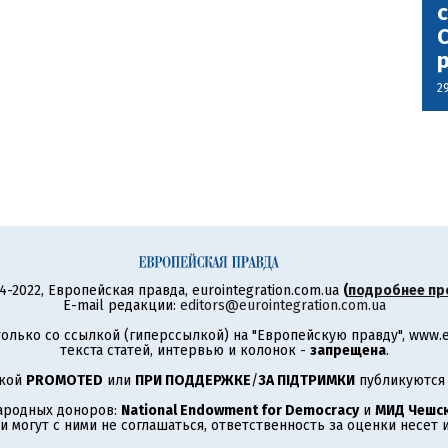
с
С
2
4-2022, Европейская правда, eurointegration.com.ua
(
подробнее пр
E-mail редакции:
editors@eurointegration.com.ua
олько со ссылкой (гиперссылкой) на "Европейскую правду", www.eu
текста статей, интервью и колонок -
запрещена
.
ткой
PROMOTED
или
ПРИ ПОДДЕРЖКЕ
/
ЗА ПІДТРИМКИ
публикуются 
ародных доноров:
National Endowment for Democracy
и
МИД Чешск
 могут с ними не соглашаться, ответственность за оценки несет