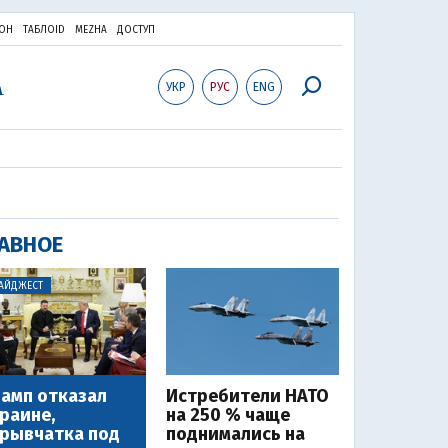
ОН
ТАБЛОID
MEZHA
ДОСТУП
УКР
РУС
ENG
АВНОЕ
АЙДЖЕСТ
амп отказал
Истребители НАТО
раине,
на 250 % чаще
рывчатка под
поднимались на