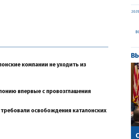
20:35
В
ВЫ
лонские компании не уходить из
лонию впервые с провозглашения
к требовали освобождения каталонских
С