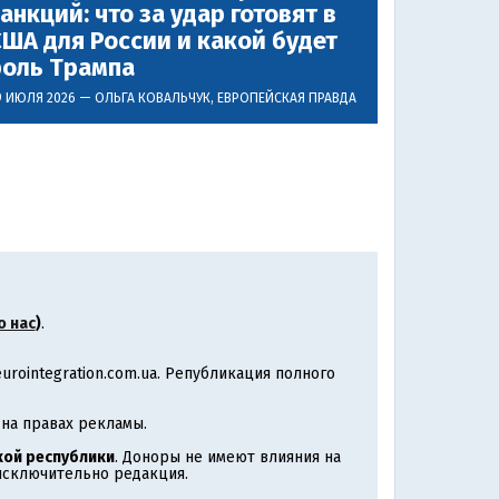
анкций: что за удар готовят в
ША для России и какой будет
роль Трампа
9 ИЮЛЯ 2026 —
ОЛЬГА КОВАЛЬЧУК
, ЕВРОПЕЙСКАЯ ПРАВДА
о нас
)
.
rointegration.com.ua. Републикация полного
на правах рекламы.
ой республики
. Доноры не имеют влияния на
 исключительно редакция.