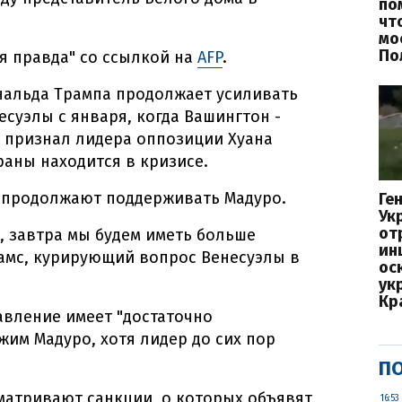
по
чт
мо
По
я правда" со ссылкой на
AFP
.
нальда Трампа продолжает усиливать
суэлы с января, когда Вашингтон -
- признал лидера оппозиции Хуана
аны находится в кризисе.
а продолжают поддерживать Мадуро.
Ге
Ук
от
, завтра мы будем иметь больше
ин
брамс, курирующий вопрос Венесуэлы в
ос
ук
Кр
давление имеет "достаточно
жим Мадуро, хотя лидер до сих пор
ПО
сматривают санкции, о которых объявят
16:53