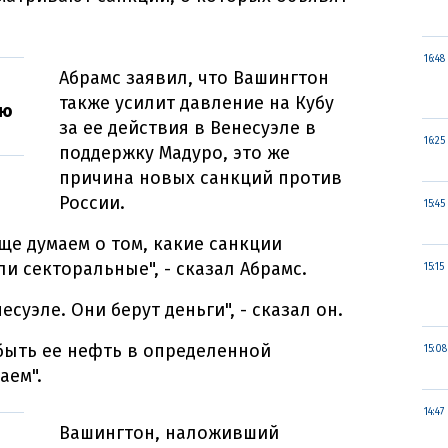
16:48
Абрамс заявил, что Вашингтон
также усилит давление на Кубу
лю
за ее действия в Венесуэле в
16:25
поддержку Мадуро, это же
причина новых санкций против
России.
15:45
еще думаем о том, какие санкции
и секторальные", - сказал Абрамс.
15:15
суэле. Они берут деньги", - сказал он.
сбыть ее нефть в определенной
15:08
аем".
14:47
Вашингтон, наложивший