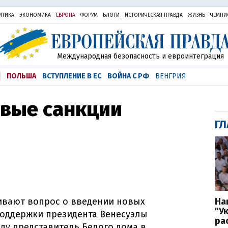
ИТИКА
ЭКОНОМИКА
ЕВРОПА
ФОРУМ
БЛОГИ
ИСТОРИЧЕСКАЯ ПРАВДА
ЖИЗНЬ
ЧЕМПИ
Международная безопасность и евроинтеграция
ПОЛЬША
ВСТУПЛЕНИЕ В ЕС
ВОЙНА С РФ
ВЕНГРИЯ
овые санкции
ГЛ
На
вают вопрос о введении новых
"У
поддержки президента Венесуэлы
ра
еду представитель Белого дома в