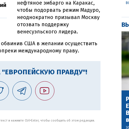
нефтяное эмбарго на Каракас,
В
ций
чтобы подорвать режим Мадуро,
неоднократно призывал Москву
ВЫ
отозвать поддержку
венесуэльского лидера.
, обвинив США в желании осуществить
опреки международному праву.
 "ЕВРОПЕЙСКУЮ ПРАВДУ"!
Р
В
кст и нажмите Ctrl+Enter, чтобы сообщить об этом редакции.
3