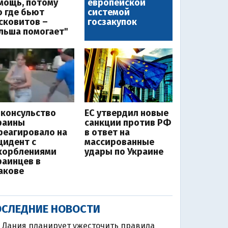
мощь, потому
европейской
о где бьют
системой
сковитов –
госзакупок
льша помогает"
нконсульство
ЕС утвердил новые
раины
санкции против РФ
реагировало на
в ответ на
цидент с
массированные
корблениями
удары по Украине
раинцев в
акове
СЛЕДНИЕ НОВОСТИ
Дания планирует ужесточить правила