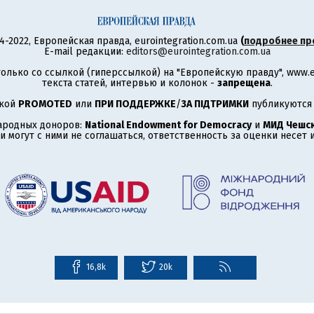
4-2022, Европейская правда, eurointegration.com.ua
(
подробнее пр
E-mail редакции:
editors@eurointegration.com.ua
олько со ссылкой (гиперссылкой) на "Европейскую правду", www.eu
текста статей, интервью и колонок -
запрещена
.
ткой
PROMOTED
или
ПРИ ПОДДЕРЖКЕ
/
ЗА ПІДТРИМКИ
публикуются 
ародных доноров:
National Endowment for Democracy
и
МИД Чешск
 могут с ними не соглашаться, ответственность за оценки несет
16,8k
20k