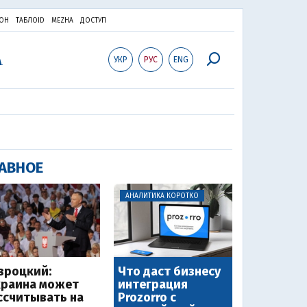
ОН
ТАБЛОID
MEZHA
ДОСТУП
УКР
РУС
ENG
АВНОЕ
АНАЛИТИКА КОРОТКО
вроцкий:
Что даст бизнесу
краина может
интеграция
ссчитывать на
Prozorro с