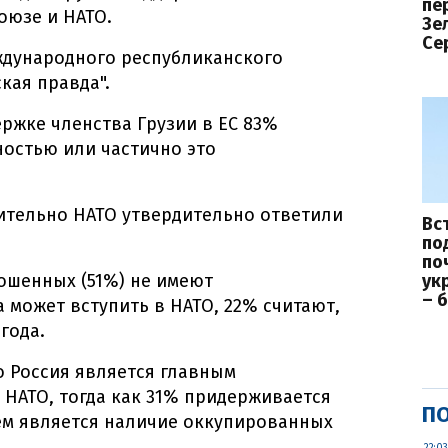
пе
оюзе и НАТО.
Зе
Се
дународного республиканского
кая правда".
ержке членства Грузии в ЕС 83%
остью или частично это
ительно НАТО утвердительно ответили
Вс
по
по
ошенных (51%) не имеют
ук
– 
а может вступить в НАТО, 22% считают,
года.
о Россия является главным
 НАТО, тогда как 31% придерживается
ПО
ем является наличие оккупированных