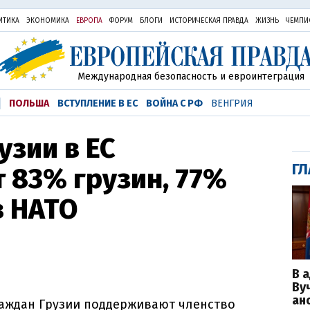
ИТИКА
ЭКОНОМИКА
ЕВРОПА
ФОРУМ
БЛОГИ
ИСТОРИЧЕСКАЯ ПРАВДА
ЖИЗНЬ
ЧЕМПИ
Международная безопасность и евроинтеграция
ПОЛЬША
ВСТУПЛЕНИЕ В ЕС
ВОЙНА С РФ
ВЕНГРИЯ
узии в ЕС
ГЛ
 83% грузин, 77%
в НАТО
В 
Ву
ан
аждан Грузии поддерживают членство