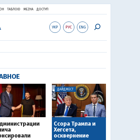
ОН
ТАБЛОID
MEZHA
ДОСТУП
УКР
РУС
ENG
АВНОЕ
ДАЙДЖЕСТ
администрации
Ссора Трампа и
чича
Хегсета,
онсировали
осквернение