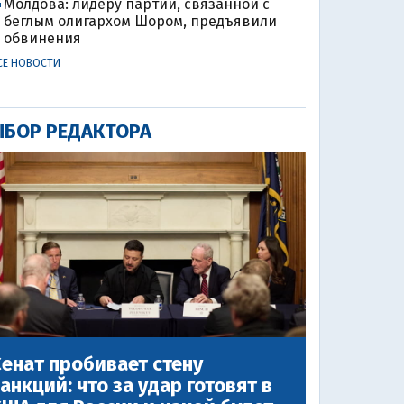
Молдова: лидеру партии, связанной с
4
беглым олигархом Шором, предъявили
обвинения
СЕ НОВОСТИ
БОР РЕДАКТОРА
енат пробивает стену
анкций: что за удар готовят в