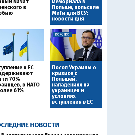
рвый визит
мемориала в
ленского в
Польше, польские
рбию
МиГи для ВСУ:
новости дня
КОРОТКО
тупление в ЕС
Посол Украины о
ддерживают
кризисе с
чти 70%
Польшей,
раинцев, в НАТО
нападениях на
более 61%
украинцев и
условиях
вступления в ЕС
СЛЕДНИЕ НОВОСТИ
В администрации Вучича анонсировали