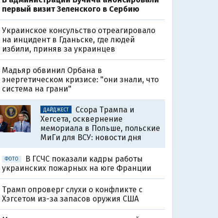
первый визит Зеленского в Сербию
Украинское консульство отреагировало
на инцидент в Гданьске, где людей
избили, приняв за украинцев
Мадьяр обвинил Орбана в
энергетическом кризисе: "они знали, что
система на грани"
Ссора Трампа и
ДАЙДЖЕСТ
Хегсета, осквернение
мемориала в Польше, польские
МиГи для ВСУ: новости дня
В ГСЧС показали кадры работы
ФОТО
украинских пожарных на юге Франции
Трамп опроверг слухи о конфликте с
Хэгсетом из-за запасов оружия США