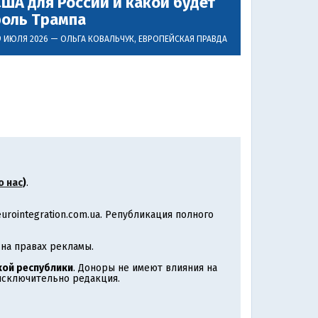
ША для России и какой будет
роль Трампа
9 ИЮЛЯ 2026 —
ОЛЬГА КОВАЛЬЧУК
, ЕВРОПЕЙСКАЯ ПРАВДА
о нас
)
.
rointegration.com.ua. Републикация полного
на правах рекламы.
ой республики
. Доноры не имеют влияния на
 исключительно редакция.