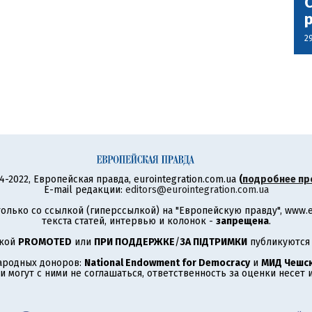
С
2
4-2022, Европейская правда, eurointegration.com.ua
(
подробнее пр
E-mail редакции:
editors@eurointegration.com.ua
олько со ссылкой (гиперссылкой) на "Европейскую правду", www.eu
текста статей, интервью и колонок -
запрещена
.
ткой
PROMOTED
или
ПРИ ПОДДЕРЖКЕ
/
ЗА ПІДТРИМКИ
публикуются 
ародных доноров:
National Endowment for Democracy
и
МИД Чешск
 могут с ними не соглашаться, ответственность за оценки несет