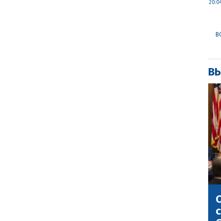
20:0
В
ВЫ
С
с