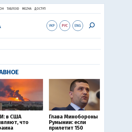
ОН
ТАБЛОID
MEZHA
ДОСТУП
УКР
РУС
ENG
АВНОЕ
И: в США
Глава Минобороны
являют, что
Румынии: если
раина
прилетит 150