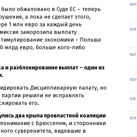
14:01
 было обжаловано в Суде ЕС – теперь
ушения, а пока не сделает этого,
ре 1 млн евро за каждый день
13:39
омиссия заморозила выплату
стимулирование экономики – Польша
0 млрд евро, больше кого-либо
13:21
а и разблокирование выплат – один из
и.
13:07
видировать Дисциплинарную палату, но
 партии решили не исправлять
12:51
скировать его.
нулись два крыла провластной коалиции
12:35
 понимания с Брюсселем, и сторонники
ного суверенитета, видевшие в