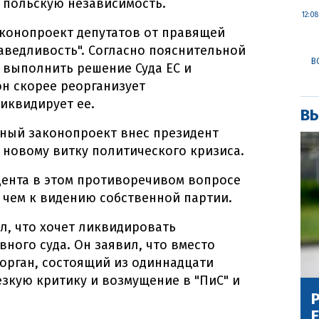
а польскую независимость.
12:08
аконопроект депутатов от правящей
аведливость". Согласно пояснительной
В
 выполнить решение Суда ЕС и
н скорее реорганизует
иквидирует ее.
ВЫ
вный законопроект внес президент
т новому витку политического кризиса.
дента в этом противоречивом вопросе
 чем к видению собственной партии.
л, что хочет ликвидировать
ного суда. Он заявил, что вместо
орган, состоящий из одиннадцати
езкую критику и возмущение в "ПиС" и
Р