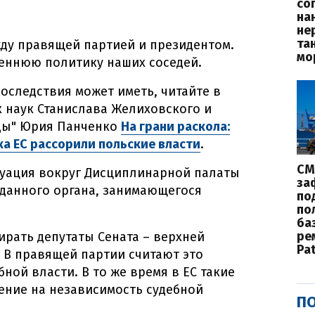
со
на
не
та
ду правящей партией и президентом.
мо
реннюю политику наших соседей.
 последствия может иметь, читайте в
х наук Станислава Желиховского и
ды" Юрия Панченко
На грани раскола:
а ЕС рассорили польские власти
.
СМ
туация вокруг Дисциплинарной палаты
за
зданного органа, занимающегося
по
по
баз
ре
ирать депутаты Сената – верхней
Pat
 В правящей партии считают это
ной власти. В то же время в ЕС такие
ение на независимость судебной
ПО