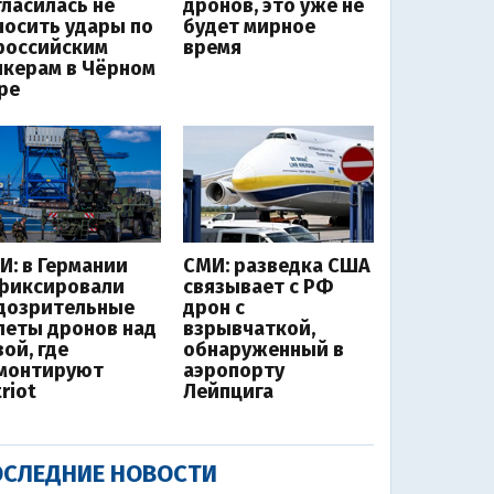
гласилась не
дронов, это уже не
носить удары по
будет мирное
российским
время
нкерам в Чёрном
ре
И: в Германии
СМИ: разведка США
фиксировали
связывает с РФ
дозрительные
дрон с
леты дронов над
взрывчаткой,
ой, где
обнаруженный в
монтируют
аэропорту
riot
Лейпцига
СЛЕДНИЕ НОВОСТИ