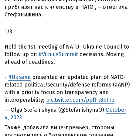
приблизят нас к членству в НАТО", – отметила
Стефанишина.
1/3
Held the 1st meeting of NATO- Ukraine Council to
follow up on
#VilniusSummit
decisions. Moving
ahead of deadlines.
-
#Ukraine
presented an updated plan of NATO-
related political/security/defense reforms (aANP)
with a priority focus on transparency and
interoperability;
pic.twitter.com/ppfFk8kTIb
— Olga Stefanishyna (@StefanishynaO)
October
4, 2023
Также, добавила вице-премьер, стороны
договорились о "комплексном создании