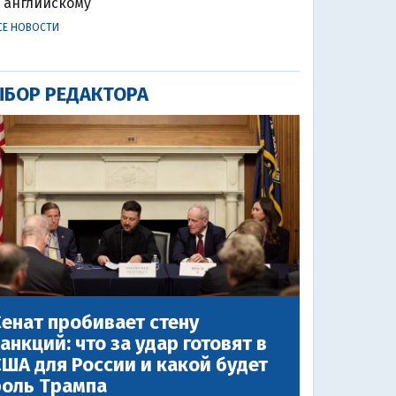
английскому
СЕ НОВОСТИ
БОР РЕДАКТОРА
енат пробивает стену
анкций: что за удар готовят в
ША для России и какой будет
роль Трампа