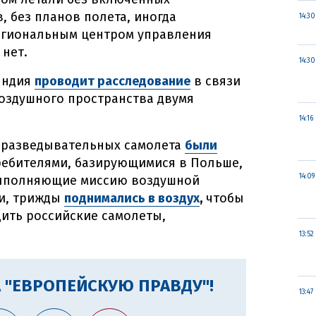
 без планов полета, иногда
14:30
егиональным центром управления
нет.
14:30
яндия
проводит расследование
в связи
оздушного пространства двумя
14:16
х разведывательных самолета
были
ебителями, базирующимися в Польше,
14:09
 выполняющие миссию воздушной
ии, трижды
поднимались в воздух
,
чтобы
ить российские самолеты,
13:52
 "ЕВРОПЕЙСКУЮ ПРАВДУ"!
13:47