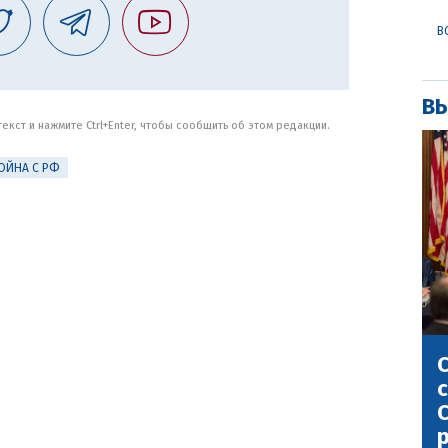
В
ВЫ
кст и нажмите Ctrl+Enter, чтобы сообщить об этом редакции.
ОЙНА С РФ
С
с
С