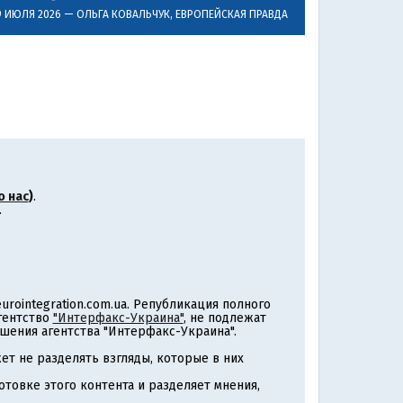
9 ИЮЛЯ 2026 —
ОЛЬГА КОВАЛЬЧУК
, ЕВРОПЕЙСКАЯ ПРАВДА
о нас
)
.
.
rointegration.com.ua. Републикация полного
агентство
"Интерфакс-Украина"
, не подлежат
шения агентства "Интерфакс-Украина".
т не разделять взгляды, которые в них
товке этого контента и разделяет мнения,