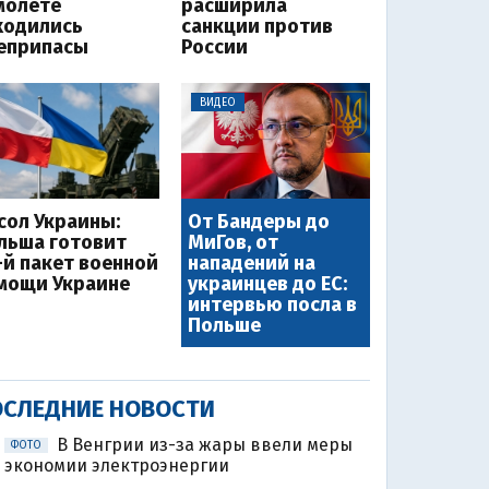
молете
расширила
ходились
санкции против
еприпасы
России
ВИДЕО
сол Украины:
От Бандеры до
льша готовит
МиГов, от
-й пакет военной
нападений на
мощи Украине
украинцев до ЕС:
интервью посла в
Польше
СЛЕДНИЕ НОВОСТИ
В Венгрии из-за жары ввели меры
ФОТО
экономии электроэнергии