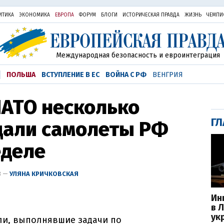
ИТИКА
ЭКОНОМИКА
ЕВРОПА
ФОРУМ
БЛОГИ
ИСТОРИЧЕСКАЯ ПРАВДА
ЖИЗНЬ
ЧЕМПИ
Международная безопасность и евроинтеграция
ПОЛЬША
ВСТУПЛЕНИЕ В ЕС
ВОЙНА С РФ
ВЕНГРИЯ
НАТО несколько
ГЛ
дали самолеты РФ
еделе
3 —
УЛЯНА КРИЧКОВСКАЯ
Ин
в 
ук
ли, выполнявшие задачи по