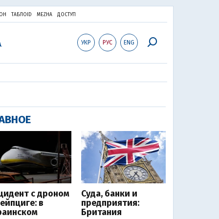
ОН
ТАБЛОID
MEZHA
ДОСТУП
УКР
РУС
ENG
АВНОЕ
цидент с дроном
Суда, банки и
Лейпциге: в
предприятия:
раинском
Британия