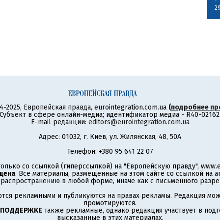
2
4-2025, Европейская правда, eurointegration.com.ua
(
подробнее пр
Субъект в сфере онлайн-медиа; идентификатор медиа - R40-02162
E-mail редакции:
editors@eurointegration.com.ua
Адрес: 01032, г. Киев, ул. Жилянская, 48, 50А
Телефон: +380 95 641 22 07
олько со ссылкой (гиперссылкой) на "Европейскую правду", www.eu
щена
. Все материалы, размещенные на этом сайте со ссылкой на 
аспространению в любой форме, иначе как с письменного разре
тся рекламными и публикуются на правах рекламы. Редакция може
промотируются.
 ПОДДЕРЖКЕ
также рекламные, однако редакция участвует в подго
высказанные в этих материалах.