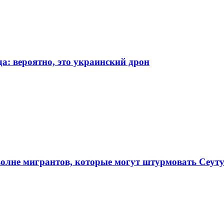
а: вероятно, это украинский дрон
олне мигрантов, которые могут штурмовать Сеут