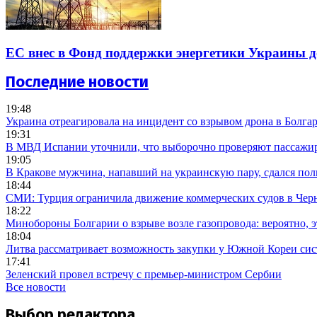
ЕС внес в Фонд поддержки энергетики Украины д
Последние новости
19:48
Украина отреагировала на инцидент со взрывом дрона в Болга
19:31
В МВД Испании уточнили, что выборочно проверяют пассажи
19:05
В Кракове мужчина, напавший на украинскую пару, сдался по
18:44
СМИ: Турция ограничила движение коммерческих судов в Черно
18:22
Минобороны Болгарии о взрыве возле газопровода: вероятно, 
18:04
Литва рассматривает возможность закупки у Южной Кореи си
17:41
Зеленский провел встречу с премьер-министром Сербии
Все новости
Выбор редактора