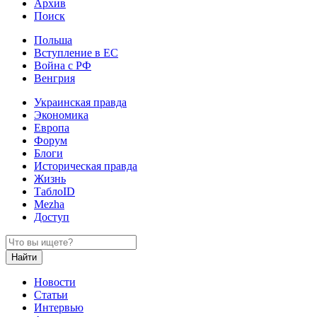
Архив
Поиск
Польша
Вступление в ЕС
Война с РФ
Венгрия
Украинская правда
Экономика
Европа
Форум
Блоги
Историческая правда
Жизнь
ТаблоID
Mezha
Доступ
Новости
Статьи
Интервью