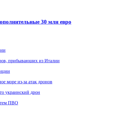
ополнительные 30 млн евро
рии
ров, прибывающих из Италии
лиции
е море из-за атак дронов
это украинский дрон
стем ПВО