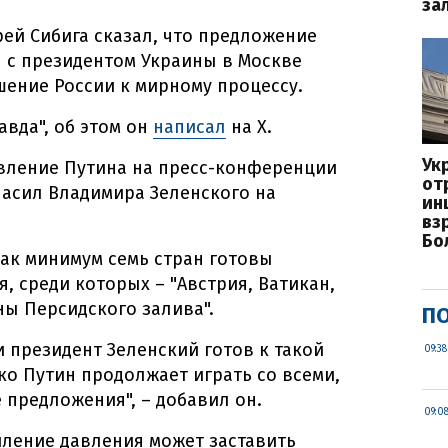
за
ей Сибига сказал, что предложение
 с президентом Украины в Москве
ение России к мирному процессу.
авда", об этом он
написал
на Х.
Ук
вление Путина на пресс-конференции
от
гласил Владимира Зеленского на
ин
вз
Бо
как минимум семь стран готовы
, среди которых – "Австрия, Ватикан,
ны Персидского залива".
ПО
и президент Зеленский готов к такой
09:38
ко Путин продолжает играть со всеми,
предложения", – добавил он.
09:0
силение давления может заставить