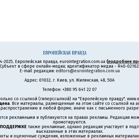
4-2025, Европейская правда, eurointegration.com.ua
(
подробнее пр
Субъект в сфере онлайн-медиа; идентификатор медиа - R40-02162
E-mail редакции:
editors@eurointegration.com.ua
Адрес: 01032, г. Киев, ул. Жилянская, 48, 50А
Телефон: +380 95 641 22 07
олько со ссылкой (гиперссылкой) на "Европейскую правду", www.eu
щена
. Все материалы, размещенные на этом сайте со ссылкой на 
аспространению в любой форме, иначе как с письменного разре
тся рекламными и публикуются на правах рекламы. Редакция може
промотируются.
 ПОДДЕРЖКЕ
также рекламные, однако редакция участвует в подго
высказанные в этих материалах.
акты и оценочные суждения, изложенные в рекламных материалах