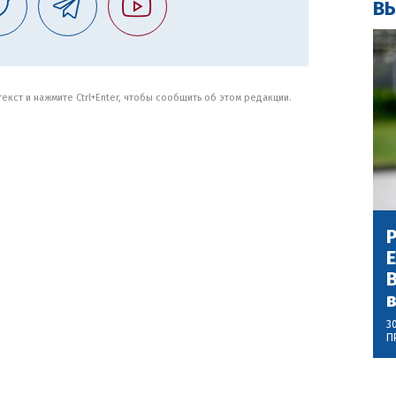
ВЫ
кст и нажмите Ctrl+Enter, чтобы сообщить об этом редакции.
Р
В
3
П