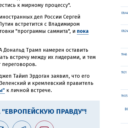
естись к мирному процессу".
08:44
 иностранных дел России Сергей
Путин встретится с Владимиром
товки "программы саммита", и
пока
08:24
А Дональд Трамп намерен оставить
19:48
ать встречу между их лидерами, и тем
 переговоров.
19:31
жеп Тайип Эрдоган заявил, что его
 Зеленский и кремлевский правитель
ы"
к личной встрече.
19:05
В
 "ЕВРОПЕЙСКУЮ ПРАВДУ"!