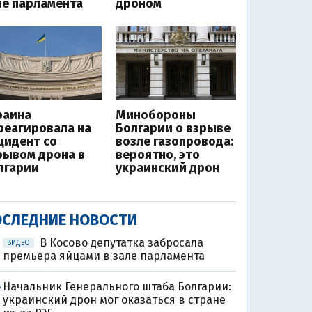
ле парламента
дроном
раина
Минобороны
реагировала на
Болгарии о взрыве
цидент со
возле газопровода:
рывом дрона в
вероятно, это
лгарии
украинский дрон
СЛЕДНИЕ НОВОСТИ
В Косово депутатка забросала
ВИДЕО
премьера яйцами в зале парламента
Начальник Генерального штаба Болгарии:
8
украинский дрон мог оказаться в стране