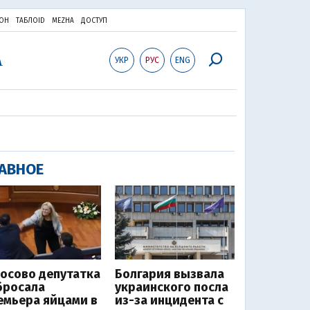
ОН
ТАБЛОID
MEZHA
ДОСТУП
УКР
РУС
ENG
АВНОЕ
Косово депутатка
Болгария вызвала
бросала
украинского посла
емьера яйцами в
из-за инцидента с