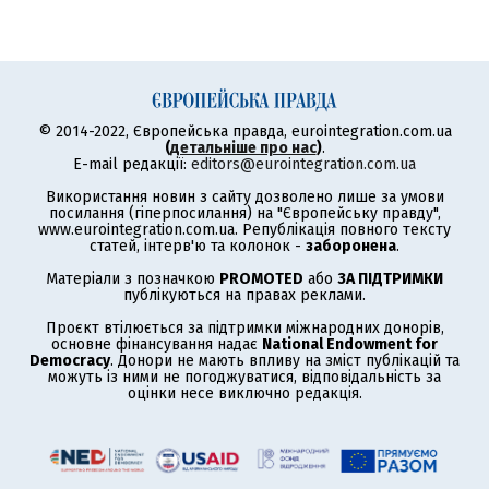
© 2014-2022, Європейська правда, eurointegration.com.ua
(
детальніше про нас
)
.
E-mail редакції:
editors@eurointegration.com.ua
Використання новин з сайту дозволено лише за умови
посилання (гіперпосилання) на "Європейську правду",
www.eurointegration.com.ua. Републікація повного тексту
статей, інтерв'ю та колонок -
заборонена
.
Матеріали з позначкою
PROMOTED
або
ЗА ПІДТРИМКИ
публікуються на правах реклами.
Проєкт втілюється за підтримки міжнародних донорів,
основне фінансування надає
National Endowment for
Democracy
. Донори не мають впливу на зміст публікацій та
можуть із ними не погоджуватися, відповідальність за
оцінки несе виключно редакція.