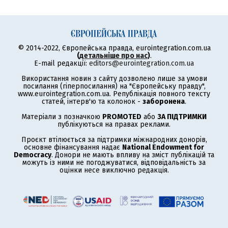
© 2014-2022, Європейська правда, eurointegration.com.ua
(
детальніше про нас
)
.
E-mail редакції:
editors@eurointegration.com.ua
Використання новин з сайту дозволено лише за умови
посилання (гіперпосилання) на "Європейську правду",
www.eurointegration.com.ua. Републікація повного тексту
статей, інтерв'ю та колонок -
заборонена
.
Матеріали з позначкою
PROMOTED
або
ЗА ПІДТРИМКИ
публікуються на правах реклами.
Проєкт втілюється за підтримки міжнародних донорів,
основне фінансування надає
National Endowment for
Democracy
. Донори не мають впливу на зміст публікацій та
можуть із ними не погоджуватися, відповідальність за
оцінки несе виключно редакція.