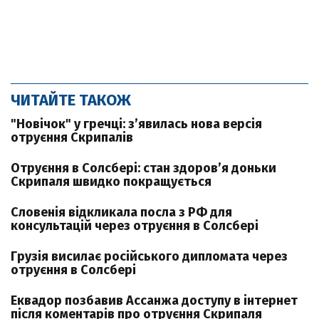
ЧИТАЙТЕ ТАКОЖ
"Новічок" у гречці: з’явилась нова версія
отруєння Скрипалів
Отруєння в Солсбері: стан здоров’я доньки
Скрипаля швидко покращується
Словенія відкликала посла з РФ для
консультацій через отруєння в Солсбері
Грузія висилає російського дипломата через
отруєння в Солсбері
Еквадор позбавив Ассанжа доступу в інтернет
після коментарів про отруєння Скрипаля