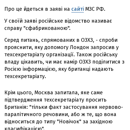
Про це йдеться в заяві на
сайті
МЗС РФ.
У своїй заяві російське відомство називає
справу "сфабрикованою".
Серед питань, спрямованих в ОЗХЗ, - спроби
прояснити, яку допомогу Лондон запросив у
техсекретаріату організації. Також російську
владу цікавить, чи має намір ОЗХЗ поділитися з
Росією інформацією, яку британці надають
техсекретаріату.
Крім цього, Москва запитала, яке саме
підтвердження техсекретаріату просить
Британія: "тільки факт застосування нервово-
паралітичного речовини, або ж те, що вона
відноситься до типу "Новічок" за західною
класифікацією".