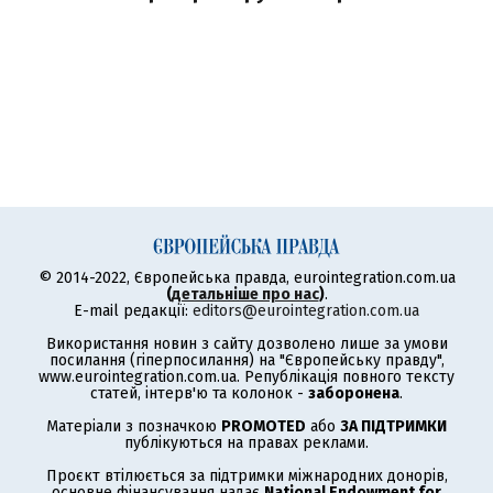
© 2014-2022, Європейська правда, eurointegration.com.ua
(
детальніше про нас
)
.
E-mail редакції:
editors@eurointegration.com.ua
Використання новин з сайту дозволено лише за умови
посилання (гіперпосилання) на "Європейську правду",
www.eurointegration.com.ua. Републікація повного тексту
статей, інтерв'ю та колонок -
заборонена
.
Матеріали з позначкою
PROMOTED
або
ЗА ПІДТРИМКИ
публікуються на правах реклами.
Проєкт втілюється за підтримки міжнародних донорів,
основне фінансування надає
National Endowment for