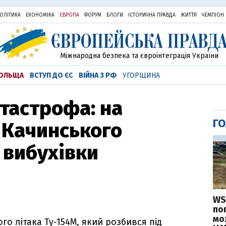
ОЛІТИКА
ЕКОНОМІКА
ЄВРОПА
ФОРУМ
БЛОГИ
ІСТОРИЧНА ПРАВДА
ЖИТТЯ
ЧЕМПІОН
Міжнародна безпека та євроінтеграція України
ОЛЬЩА
ВСТУП ДО ЄС
ВІЙНА З РФ
УГОРЩИНА
тастрофа: на
ГО
а Качинського
 вибухівки
WS
по
мо
о літака Ту-154М, який розбився під