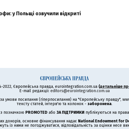
офи: у Польщі озвучили відкриті
4-2022, Європейська правда, eurointegration.com.ua
(
детальніше пр
E-mail редакції:
editors@eurointegration.com.ua
а умови посилання (гіперпосилання) на "Європейську правду", www.
тексту статей, інтерв'ю та колонок -
заборонена
.
 з позначкою
PROMOTED
або
ЗА ПІДТРИМКИ
публікуються на права
их донорів, основне фінансування надає
National Endowment for 
жуть із ними не погоджуватися, відповідальність за оцінки несе в