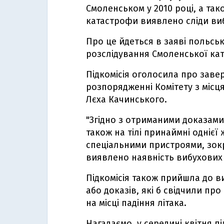
Смоленськом у 2010 році, а так
катастрофи виявлено сліди виб
Про це йдеться в заяві польськ
розслідування Смоленської ка
Підкомісія оголосила про завер
розпорядженні Комітету з місц
Лєха Качинського.
"Згідно з отриманими доказами,
також на тілі принаймні однієї
спеціальними пристроями, зок
виявлено наявність вибухових ма
Підкомісія також прийшла до в
або доказів, які б свідчили пр
на місці падіння літака.
Нагадаємо, у середині квітня п