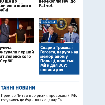
ТО ще до
перехоплювачі до
інчення війни в
Patriot
аїні
ДАЙДЖЕСТ
Вучича
Сварка Трампа і
онсували перший
Гегсета, наруга над
зит Зеленського
меморіалом у
Сербії
Польщі, польські
МіГи для ЗСУ:
новини дня
ТАННІ НОВИНИ
Прем'єр Литви про ризик провокацій РФ:
готуємось до будь-яких сценаріїв