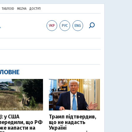
ТАБЛОID
MEZHA
ДОСТУП
УКР
РУС
ENG
ЛОВНЕ
J: у США
Трамп підтвердив,
передили, що РФ
що не надасть
же напасти на
Україні