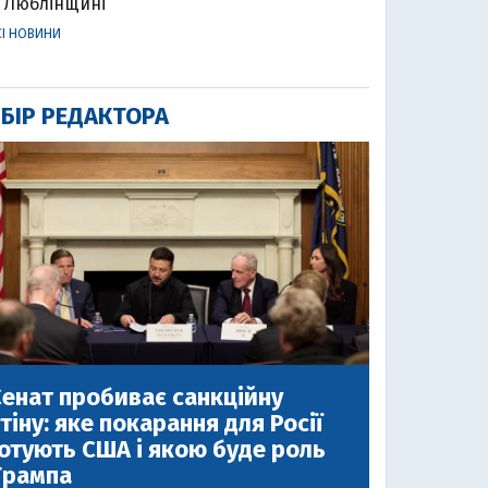
Люблінщині
СІ НОВИНИ
БІР РЕДАКТОРА
енат пробиває санкційну
тіну: яке покарання для Росії
отують США і якою буде роль
Трампа