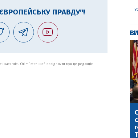
У
"ЄВРОПЕЙСЬКУ ПРАВДУ"!
ВИ
 і натисніть Ctrl + Enter, щоб повідомити про це редакцію.
С
с
г