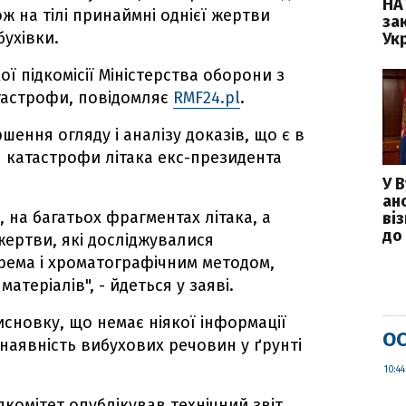
НА
ож на тілі принаймні однієї жертви
зак
ухівки.
Укр
ої підкомісії Міністерства оборони з
тастрофи, повідомляє
RMF24.pl
.
шення огляду і аналізу доказів, що є в
я катастрофи літака екс-президента
У 
ан
 на багатьох фрагментах літака, а
ві
до 
 жертви, які досліджувалися
рема і хроматографічним методом,
теріалів", - йдеться у заяві.
исновку, що немає ніякої інформації
ОС
о наявність вибухових речовин у ґрунті
10:44
ідкомітет опублікував технічний звіт