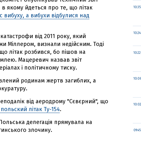
в якому йдеться про те, що літак
10:35
с вибуху, а вибухи відбулися над
10:24
катастрофи від 2011 року, який
 Єжи Міллером, визнали недійсним. Тоді
 що літак розбився, бо пішов на
10:22
млею. Мацеревич назвав звіт
іалах і політичному тиску.
10:0
авлений родинам жертв загиблих, а
окуратуру.
 неподалік від аеродрому "Сєвєрний", що
10:0
польский літак Ту-154
.
 Польська делегація прямувала на
атинського злочину.
09:45