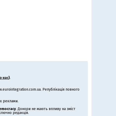
о нас
)
.
eurointegration.com.ua. Републікація повного
х реклами.
Democracy
. Донори не мають впливу на зміст
иключно редакція.