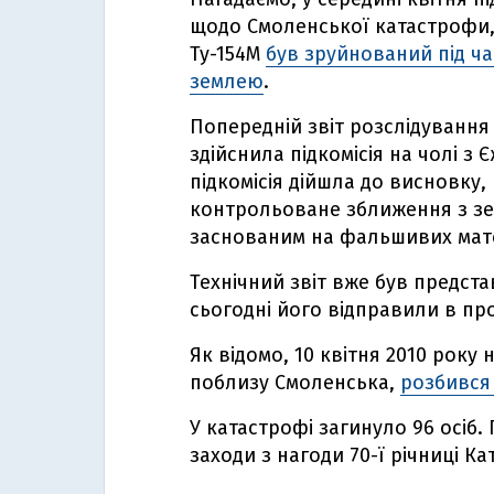
щодо Смоленської катастрофи, 
Ту-154М
був зруйнований під ча
землею
.
Попередній звіт розслідування 
здійснила підкомісія на чолі з
підкомісія дійшла до висновку,
контрольоване зближення з зе
заснованим на фальшивих матер
Технічний звіт вже був предст
сьогодні його відправили в пр
Як відомо, 10 квітня 2010 року
поблизу Смоленська,
розбився 
У катастрофі загинуло 96 осіб.
заходи з нагоди 70-ї річниці К