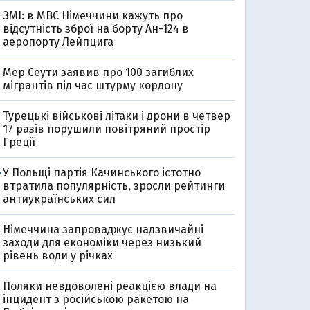
ЗМІ: в МВС Німеччини кажуть про
відсутність зброї на борту Ан-124 в
аеропорту Лейпцига
Мер Сеути заявив про 100 загиблих
мігрантів під час штурму кордону
Турецькі військові літаки і дрони в четвер
17 разів порушили повітряний простір
Греції
У Польщі партія Качинського істотно
6
втратила популярність, зросли рейтинги
антиукраїнських сил
Німеччина запроваджує надзвичайні
2
заходи для економіки через низький
рівень води у річках
Поляки невдоволені реакцією влади на
інцидент з російською ракетою на