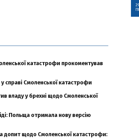
2
П
моленської катастрофи прокоментував
і у справі Смоленської катастрофи
ив владу у брехні щодо Смоленської
іді: Польща отримала нову версію
на допит щодо Смоленської катастрофи: