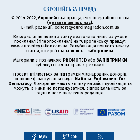
© 2014-2022, Європейська правда, eurointegration.com.ua
(
детальніше про нас
)
.
E-mail редакції:
editors@eurointegration.com.ua
Використання новин з сайту дозволено лише за умови
посилання (гіперпосилання) на "Європейську правду",
www.eurointegration.com.ua. Републікація повного тексту
статей, інтерв'ю та колонок -
заборонена
.
Матеріали з позначкою
PROMOTED
або
ЗА ПІДТРИМКИ
публікуються на правах реклами.
Проєкт втілюється за підтримки міжнародних донорів,
основне фінансування надає
National Endowment for
Democracy
. Донори не мають впливу на зміст публікацій та
можуть із ними не погоджуватися, відповідальність за
оцінки несе виключно редакція.
16,8k
20k