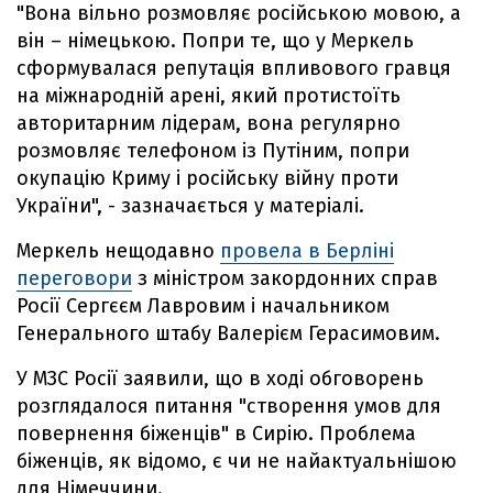
"Вона вільно розмовляє російською мовою, а
він – німецькою. Попри те, що у Меркель
сформувалася репутація впливового гравця
на міжнародній арені, який протистоїть
авторитарним лідерам, вона регулярно
розмовляє телефоном із Путіним, попри
окупацію Криму і російську війну проти
України", - зазначається у матеріалі.
Меркель нещодавно
провела в Берліні
переговори
з міністром закордонних справ
Росії Сергєєм Лавровим і начальником
Генерального штабу Валерієм Герасимовим.
У МЗС Росії заявили, що в ході обговорень
розглядалося питання "створення умов для
повернення біженців" в Сирію. Проблема
біженців, як відомо, є чи не найактуальнішою
для Німеччини.