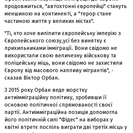
продовжиться, "автохтонні європейці" стануть
меншиною на континенті, а "терор стане
частиною життя у великих містах".
"Ті, хто хоче виліпити європейську імперію з
Європейського союзу,усі без винятку є
прихильниками імміграції. Вони свідомо не
використали свою величезну військову та
поліцейську міць, вони свідомо не захистили
Європу від масового напливу мігрантів", -
сказав Віктор Орбан.
З 2015 року Орбан веде жорстку
антиімміграційну політику, зробивши її
основою політичної спрямованості своєї
партії. Антиімміграційна позиція допомогла
його політичній силі "Фідес" на виборах у
квітні втретє поспіль виграти дві третіх місць у