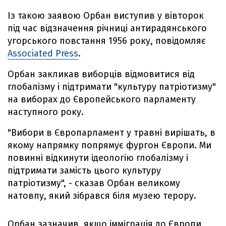
Із такою заявою Орбан виступив у вівторок
під час відзначення річниці антирадянського
угорського повстання 1956 року, повідомляє
Associated Press
.
Орбан закликав виборців відмовитися від
глобалізму і підтримати "культуру патріотизму"
на виборах до Європейського парламенту
наступного року.
"Вибори в Європарламент у травні вирішать, в
якому напрямку попрямує фургон Європи. Ми
повинні відкинути ідеологію глобалізму і
підтримати замість цього культуру
патріотизму", - сказав Орбан великому
натовпу, який зібрався біля музею терору.
Орбан зазначив, якщо імміграція до Європи