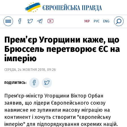
УКР
РУС
ENG
Прем’єр Угорщини каже, що
Брюссель перетворює ЄС на
імперію
СЕРЕДА, 24 ЖОВТНЯ 2018, 09:26
ПОДІЛИТИСЬ:
Прем'єр-міністр Угорщини Віктор Орбан
заявив, що лідери Європейського союзу
навмисне не зупинили масову міграцію на
континент і хочуть створити "європейську
імперію" для підпорядкування окремих націй.