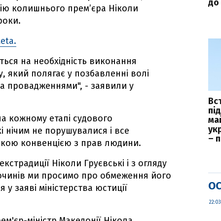
до 
ію колишнього прем’єра Ніколи
роки.
eta.
ться на необхідність виконання
, який полягає у позбавленні волі
а провадженнями", - заявили у
Вс
пі
на кожному етапі судового
ма
укр
і нічим не порушувалися і все
– 
ською конвенцією з прав людини.
кстрадиції Ніколи Груєвські і з огляду
лочинів ми просимо про обмеження його
ОС
я у заяві міністерства юстиції
22:03
ем'єр-міністр Македонії Нікола