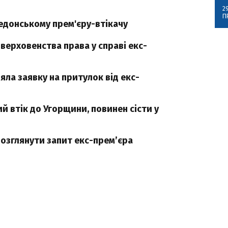
2
П
едонському прем'єру-втікачу
верховенства права у справі екс-
ла заявку на притулок від екс-
ий втік до Угорщини, повинен сісти у
розглянути запит екс-прем’єра