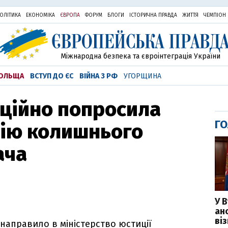
ОЛІТИКА
ЕКОНОМІКА
ЄВРОПА
ФОРУМ
БЛОГИ
ІСТОРИЧНА ПРАВДА
ЖИТТЯ
ЧЕМПІОН
Міжнародна безпека та євроінтеграція України
ОЛЬЩА
ВСТУП ДО ЄС
ВІЙНА З РФ
УГОРЩИНА
ційно попросила
ГО
цію колишнього
ача
У 
ан
ві
 направило в міністерство юстиції