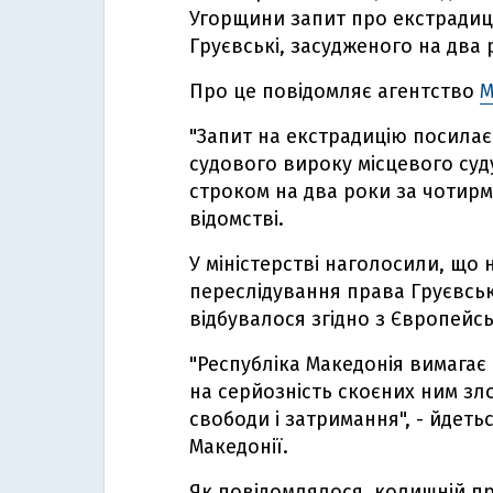
Угорщини запит про екстрадиц
Груєвські, засудженого на два 
Про це повідомляє агентство
M
"Запит на екстрадицію посилає
судового вироку місцевого суду
строком на два роки за чотирм
відомстві.
У міністерстві наголосили, що 
переслідування права Груєвськ
відбувалося згідно з Європей
"Республіка Македонія вимагає е
на серйозність скоєних ним з
свободи і затримання", - йдетьс
Македонії.
Як повідомлялося, колишній пр