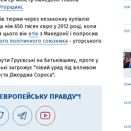
Угорщині.
21:49
ків тюрми через незаконну купівлю
 ніж 650 тисяч євро у 2012 році, коли
21:23
я цього він
втік
з Македонії і попросив
ого політичного союзника
- угорського
ути Груєвські на батьківшину, проте у
ські загрожує "лівий уряд під впливом
ста Джорджа Сороса".
20:44
"ЄВРОПЕЙСЬКУ ПРАВДУ"!
20:25
20:25