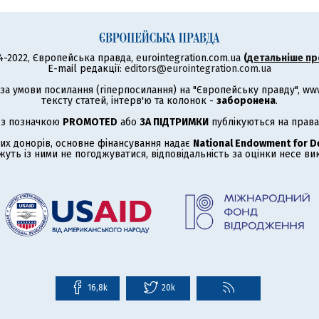
4-2022, Європейська правда, eurointegration.com.ua
(
детальніше пр
E-mail редакції:
editors@eurointegration.com.ua
а умови посилання (гіперпосилання) на "Європейську правду", www.
тексту статей, інтерв'ю та колонок -
заборонена
.
 з позначкою
PROMOTED
або
ЗА ПІДТРИМКИ
публікуються на права
их донорів, основне фінансування надає
National Endowment for 
жуть із ними не погоджуватися, відповідальність за оцінки несе в
16,8k
20k