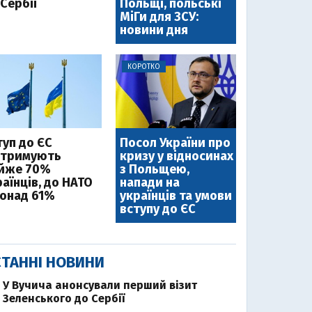
Сербії
Польщі, польські
МіГи для ЗСУ:
новини дня
КОРОТКО
туп до ЄС
Посол України про
дтримують
кризу у відносинах
йже 70%
з Польщею,
аїнців, до НАТО
напади на
понад 61%
українців та умови
вступу до ЄС
ТАННІ НОВИНИ
У Вучича анонсували перший візит
Зеленського до Сербії