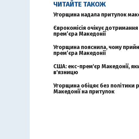
ЧИТАЙТЕ ТАКОЖ
Угорщина надала притулок мак
Єврокомісія очікує дотримання 
прем’єра Македонії
Угорщина пояснила, чому прийня
прем’єра Македонії
США: екс-прем'єр Македонії, як
в'язницю
Угорщина обіцяє без політики 
Македонії на притулок