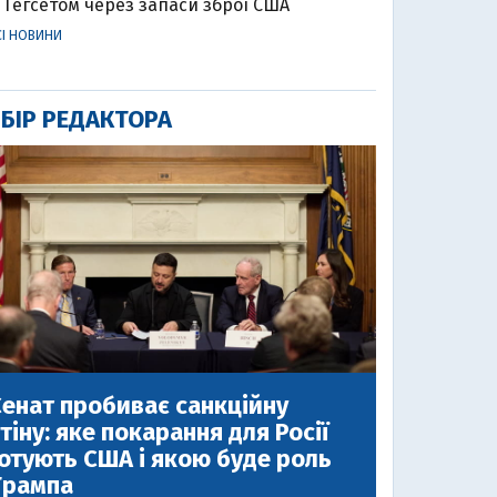
Гегсетом через запаси зброї США
СІ НОВИНИ
БІР РЕДАКТОРА
енат пробиває санкційну
тіну: яке покарання для Росії
отують США і якою буде роль
Трампа