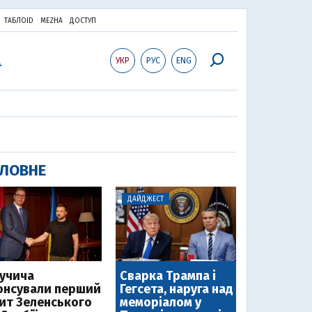
ТАБЛОID
MEZHA
ДОСТУП
УКР
РУС
ENG
ЛОВНЕ
ДАЙДЖЕСТ
Вучича
Сварка Трампа і
онсували перший
Гегсета, наруга над
зит Зеленського
меморіалом у