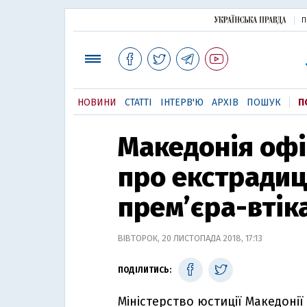
П
НОВИНИ
СТАТТІ
ІНТЕРВ'Ю
АРХІВ
ПОШУК
П
Македонія офі
про екстради
прем’єра-втік
ВІВТОРОК, 20 ЛИСТОПАДА 2018, 17:13
ПОДІЛИТИСЬ:
Міністерство юстиції Македонії