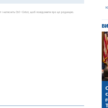
У
 і натисніть Ctrl + Enter, щоб повідомити про це редакцію.
ВИ
С
с
г